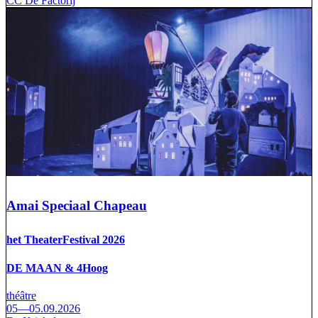
CC De Factorij
Amai Speciaal Chapeau
het TheaterFestival 2026
DE MAAN & 4Hoog
théâtre
05—05.09.2026