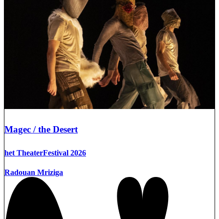
Magec / the Desert
het TheaterFestival 2026
Radouan Mriziga