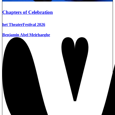
Chapters of Celebration
het TheaterFestival 2026
Benjamin Abel Meirhaeghe