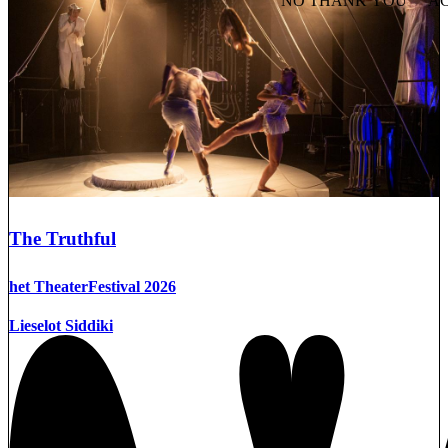
NO THANK YOU
AC
WITHDRAW CONSEN
The Truthful
het TheaterFestival 2026
Lieselot Siddiki