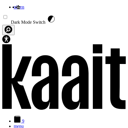
nl
fr
en
Aller au contenu principal
Dark Mode Switch
9
menu