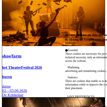
We use cookies on this site t
By clicking the Accept button, you
More info
Essential
These cookies are necessary for purel
shoe/farm
technical necessity, only an informat
access the website.
het TheaterFestival 2026
Marketing
advertising and remarketing cookies, 
buren
Statistics
These are cookies that enable us to
information solely to improve the con
danse
their placement.
02—03.09.2026
De Kriekelaar
SAVE PREFERENCES