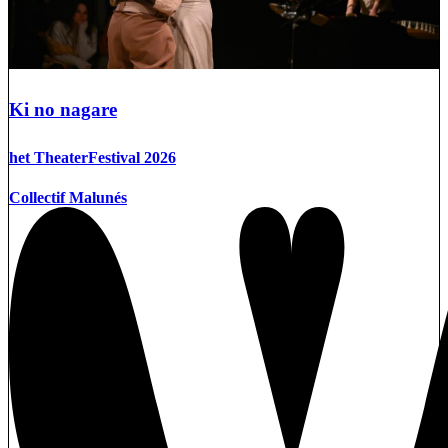
Ki no nagare
het TheaterFestival 2026
Collectif Malunés