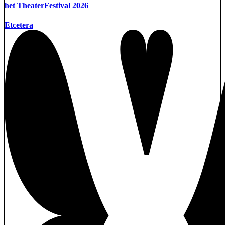
het TheaterFestival 2026
Etcetera