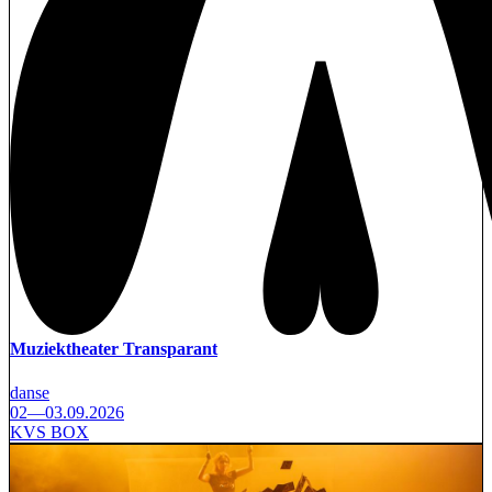
Muziektheater Transparant
danse
02—03.09.2026
KVS BOX