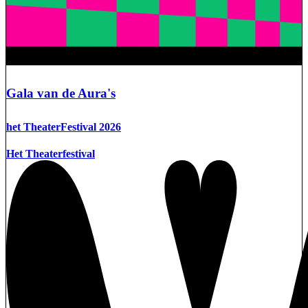
Gala van de Aura's
het TheaterFestival 2026
Het Theaterfestival