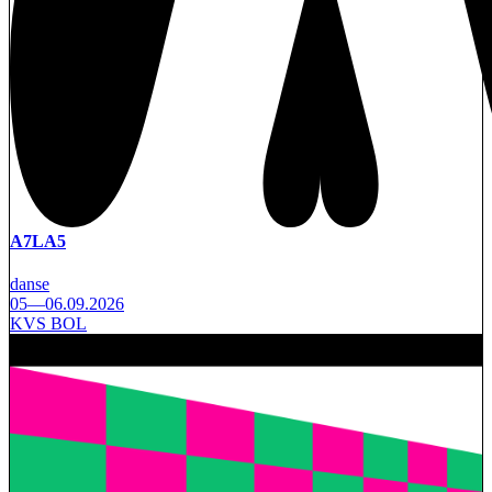
A7LA5
danse
05—06.09.2026
KVS BOL