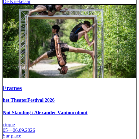
De Kriekelaar
Frames
het TheaterFestival 2026
Not Standing / Alexander Vantournhout
cirque
05—06.09.2026
Sur place