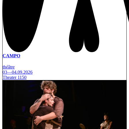
CAMPO
théâtre
03—04.09.2026
Theater 1150