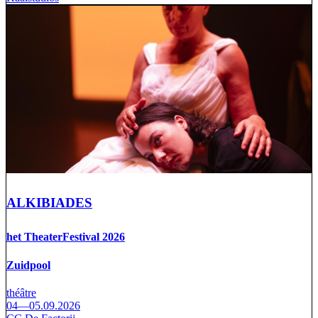
ALKIBIADES
het TheaterFestival 2026
Zuidpool
théâtre
04—05.09.2026