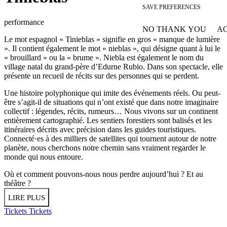
SAVE PREFERENCES
performance
NO THANK YOU
AC
WITHDRAW CONSEN
Le mot espagnol « Tinieblas » signifie en gros « manque de lumière
». Il contient également le mot « nieblas », qui désigne quant à lui le
« brouillard » ou la « brume ». Niebla est également le nom du
village natal du grand-père d’Edurne Rubio. Dans son spectacle, elle
présente un recueil de récits sur des personnes qui se perdent.
Une histoire polyphonique qui imite des événements réels. Ou peut-
être s’agit-il de situations qui n’ont existé que dans notre imaginaire
collectif : légendes, récits, rumeurs… Nous vivons sur un continent
entièrement cartographié. Les sentiers forestiers sont balisés et les
itinéraires décrits avec précision dans les guides touristiques.
Connecté·es à des milliers de satellites qui tournent autour de notre
planète, nous cherchons notre chemin sans vraiment regarder le
monde qui nous entoure.
Où et comment pouvons-nous nous perdre aujourd’hui ? Et au
théâtre ?
LIRE PLUS
Tickets
Tickets