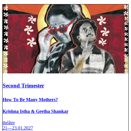
Second Trimester
How To Be Many Mothers?
Krishna Istha & Geetha Shankar
théâtre
21—23.01.2027