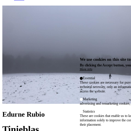
We use cookies on this site t
By clicking the Accept button, you
More info
Essential
These cookies are necessary for purel
technical necessity, only an informat
access the website.
Marketing
advertising and remarketing cookies, 
Statistics
Edurne Rubio
These are cookies that enable us to
information solely to improve the con
their placement.
Tinieblas