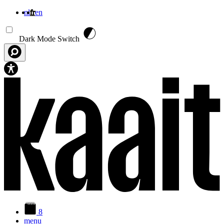
nl
fr
en
Aller au contenu principal
Dark Mode Switch
8
menu