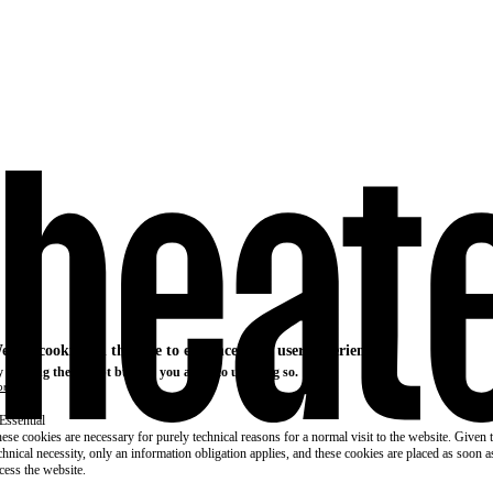
e use cookies on this site to enhance your user experience
 clicking the Accept button, you agree to us doing so.
re info
Essential
ese cookies are necessary for purely technical reasons for a normal visit to the website. Given 
chnical necessity, only an information obligation applies, and these cookies are placed as soon 
cess the website.