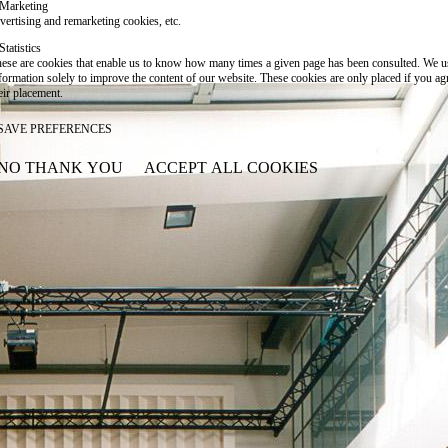
Marketing
vertising and remarketing cookies, etc.
Statistics
ese are cookies that enable us to know how many times a given page has been consulted. We us
formation solely to improve the content of our website. These cookies are only placed if you ag
eir placement.
SAVE PREFERENCES
NO THANK YOU
ACCEPT ALL COOKIES
WITHDRAW CONSENT