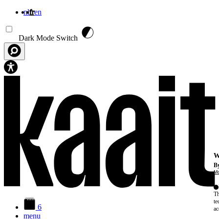
nl
fr
en
Aller au contenu principal
Dark Mode Switch
W
By
Mo
Th
te
6
ac
menu