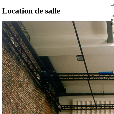
ad
Location de salle
Th
in
th