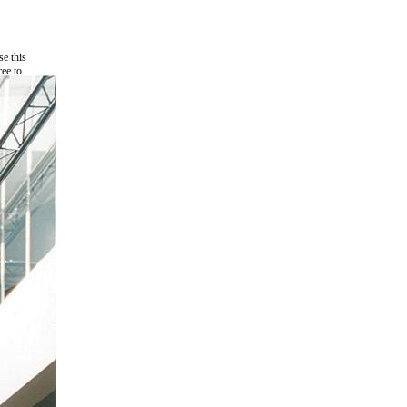
e this
ree to