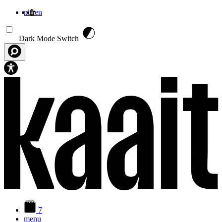
nl
fr
en
Aller au contenu principal
Dark Mode Switch
7
menu