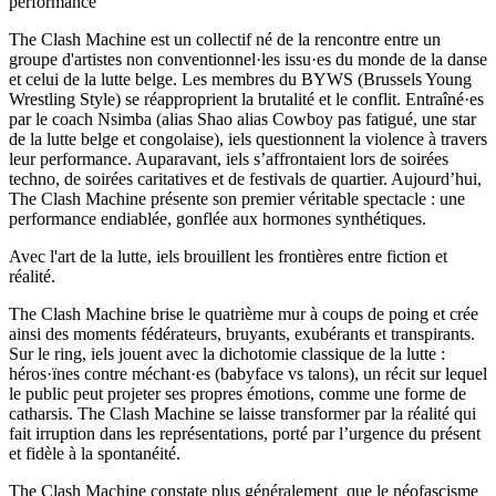
performance
The Clash Machine est un collectif né de la rencontre entre un
groupe d'artistes non conventionnel·les issu·es du monde de la danse
et celui de la lutte belge. Les membres du BYWS (Brussels Young
Wrestling Style) se réapproprient la brutalité et le conflit. Entraîné·es
par le coach Nsimba (alias Shao alias Cowboy pas fatigué, une star
de la lutte belge et congolaise), iels questionnent la violence à travers
leur performance. Auparavant, iels s’affrontaient lors de soirées
techno, de soirées caritatives et de festivals de quartier. Aujourd’hui,
The Clash Machine présente son premier véritable spectacle : une
performance endiablée, gonflée aux hormones synthétiques.
Avec l'art de la lutte, iels brouillent les frontières entre fiction et
réalité.
The Clash Machine brise le quatrième mur à coups de poing et crée
ainsi des moments fédérateurs, bruyants, exubérants et transpirants.
Sur le ring, iels jouent avec la dichotomie classique de la lutte :
héros·ïnes contre méchant·es (babyface vs talons), un récit sur lequel
le public peut projeter ses propres émotions, comme une forme de
catharsis. The Clash Machine se laisse transformer par la réalité qui
fait irruption dans les représentations, porté par l’urgence du présent
et fidèle à la spontanéité.
The Clash Machine constate plus généralement que le néofascisme