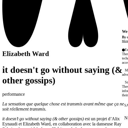
We 
By c
More
Es
Elizabeth Ward
Thes
tech
acce
it doesn't go without saying (&
Ma
adve
other gossips)
St
Thes
info
performance
thei
La sensation que quelque chose est transmis avant même que ça ne
S
soit réellement transmis.
N
it doesn’t go without saying (& other gossips)
est un projet d’Alix
W
Eynaudi et Elizabeth Ward, en collaboration avec la danseuse Ray