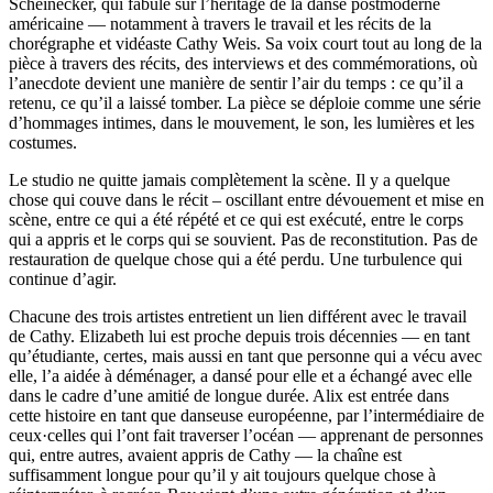
Scheinecker, qui fabule sur l’héritage de la danse postmoderne
américaine — notamment à travers le travail et les récits de la
chorégraphe et vidéaste Cathy Weis. Sa voix court tout au long de la
pièce à travers des récits, des interviews et des commémorations, où
l’anecdote devient une manière de sentir l’air du temps : ce qu’il a
retenu, ce qu’il a laissé tomber. La pièce se déploie comme une série
d’hommages intimes, dans le mouvement, le son, les lumières et les
costumes.
Le studio ne quitte jamais complètement la scène. Il y a quelque
chose qui couve dans le récit – oscillant entre dévouement et mise en
scène, entre ce qui a été répété et ce qui est exécuté, entre le corps
qui a appris et le corps qui se souvient. Pas de reconstitution. Pas de
restauration de quelque chose qui a été perdu. Une turbulence qui
continue d’agir.
Chacune des trois artistes entretient un lien différent avec le travail
de Cathy. Elizabeth lui est proche depuis trois décennies — en tant
qu’étudiante, certes, mais aussi en tant que personne qui a vécu avec
elle, l’a aidée à déménager, a dansé pour elle et a échangé avec elle
dans le cadre d’une amitié de longue durée. Alix est entrée dans
cette histoire en tant que danseuse européenne, par l’intermédiaire de
ceux·celles qui l’ont fait traverser l’océan — apprenant de personnes
qui, entre autres, avaient appris de Cathy — la chaîne est
suffisamment longue pour qu’il y ait toujours quelque chose à