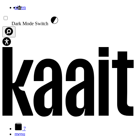
nl
fr
en
Aller au contenu principal
Dark Mode Switch
7
menu