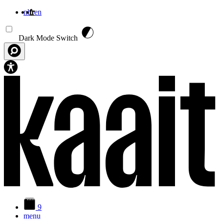
nl
fr
en
Aller au contenu principal
Dark Mode Switch
9
menu