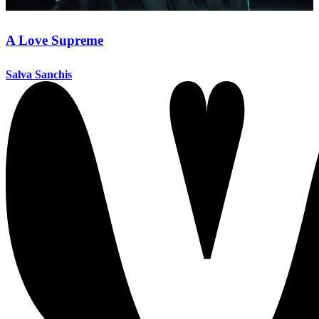
A Love Supreme
Salva Sanchis