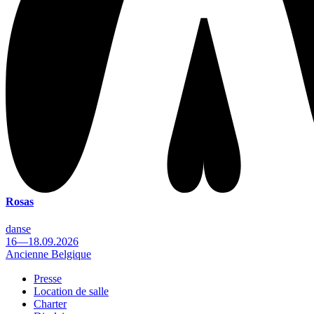
Rosas
danse
16—18.09.2026
Ancienne Belgique
Presse
Location de salle
Footer
Charter