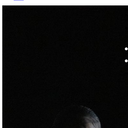
W
By
Mo
Th
te
ac
ad
Th
in
th