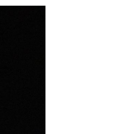
the
as you
e this
ree to