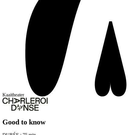
Kaaitheater
Good to know
DURÉE :
75 min.