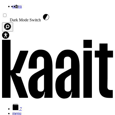
nl
fr
en
Aller au contenu principal
Dark Mode Switch
7
menu