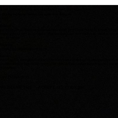
e use cookies on this site to enhance your user experience
 clicking the Accept button, you agree to us doing so.
re info
Essential
ese cookies are necessary for purely technical reasons for a normal visit to the website. Given 
chnical necessity, only an information obligation applies, and these cookies are placed as soon 
cess the website.
Marketing
vertising and remarketing cookies, etc.
Statistics
ese are cookies that enable us to know how many times a given page has been consulted. We us
formation solely to improve the content of our website. These cookies are only placed if you ag
eir placement.
SAVE PREFERENCES
NO THANK YOU
ACCEPT ALL COOKIES
WITHDRAW CONSENT