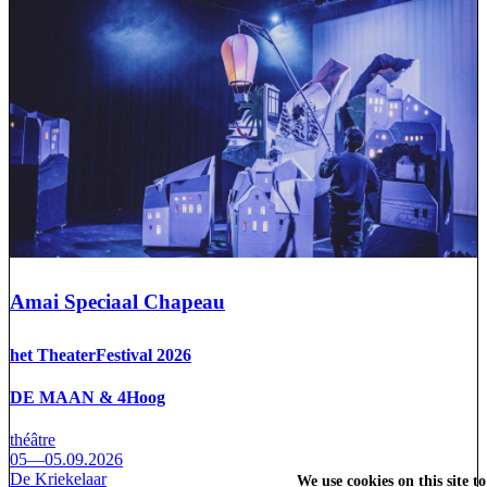
Amai Speciaal Chapeau
het TheaterFestival 2026
DE MAAN & 4Hoog
théâtre
05—05.09.2026
De Kriekelaar
We use cookies on this site t