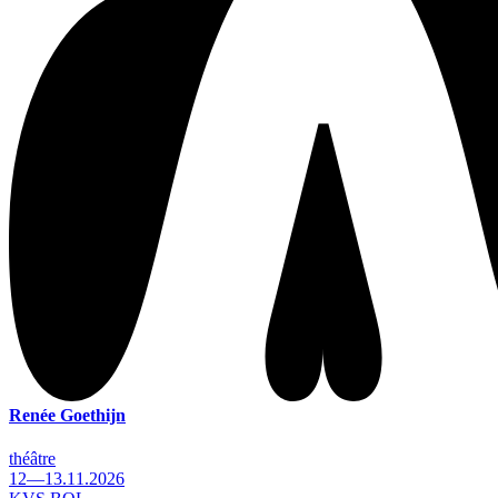
Renée Goethijn
théâtre
12—13.11.2026