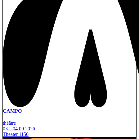
CAMPO
théâtre
03—04.09.2026
Theater 1150