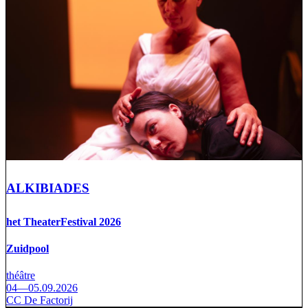
ALKIBIADES
het TheaterFestival 2026
Zuidpool
théâtre
04—05.09.2026
CC De Factorij