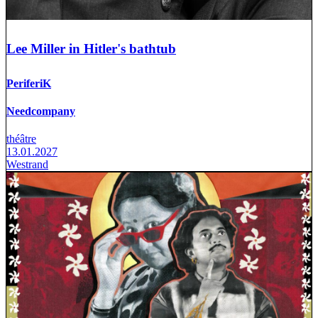
Lee Miller in Hitler's bathtub
PeriferiK
Needcompany
théâtre
13.01.2027
Westrand