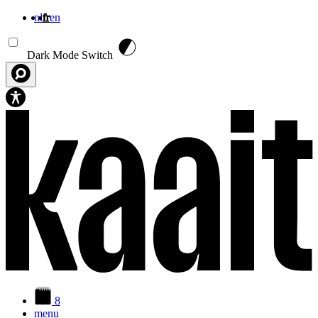
nl
fr
en
Aller au contenu principal
Dark Mode Switch
8
menu