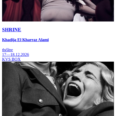
SHRINE
Khadija El Kharraz Alami
théâtre
17—18.12.2026
KVS BOX