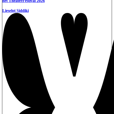
het TheaterFestival 2026
Lieselot Siddiki