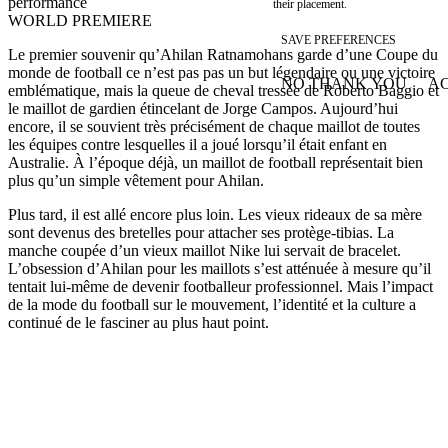
performance
their placement.
WORLD PREMIERE
SAVE PREFERENCES
Le premier souvenir qu’Ahilan Ratnamohans garde d’une Coupe du
monde de football ce n’est pas pas un but légendaire ou une victoire
NO THANK YOU
AC
emblématique, mais la queue de cheval tressée de Roberto Baggio et
WITHDRAW CONSEN
le maillot de gardien étincelant de Jorge Campos. Aujourd’hui
encore, il se souvient très précisément de chaque maillot de toutes
les équipes contre lesquelles il a joué lorsqu’il était enfant en
Australie. À l’époque déjà, un maillot de football représentait bien
plus qu’un simple vêtement pour Ahilan.
Plus tard, il est allé encore plus loin. Les vieux rideaux de sa mère
sont devenus des bretelles pour attacher ses protège-tibias. La
manche coupée d’un vieux maillot Nike lui servait de bracelet.
L’obsession d’Ahilan pour les maillots s’est atténuée à mesure qu’il
tentait lui-même de devenir footballeur professionnel. Mais l’impact
de la mode du football sur le mouvement, l’identité et la culture a
continué de le fasciner au plus haut point.