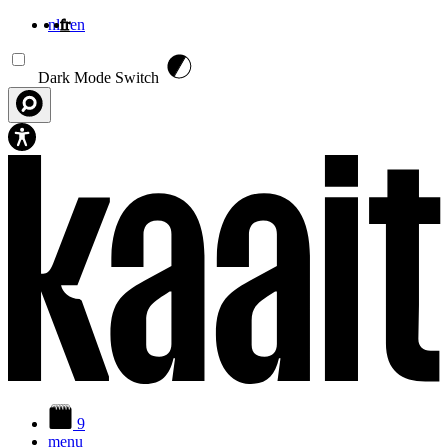
nl
fr
en
Aller au contenu principal
Dark Mode Switch
9
menu