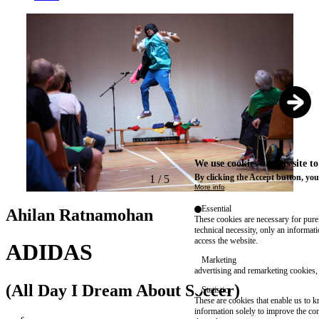
We use cookies on this site t
By clicking the Accept button, you
1
/
5
More info
Essential
Ahilan Ratnamohan
These cookies are necessary for purel
technical necessity, only an informat
access the website.
ADIDAS
Marketing
advertising and remarketing cookies, 
(All Day I Dream About Soccer)
Statistics
These are cookies that enable us to
information solely to improve the con