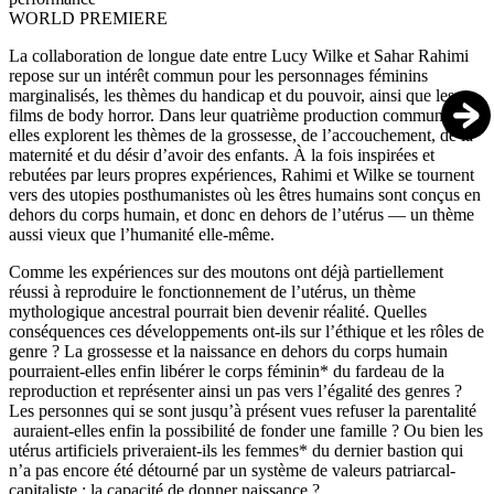
WORLD PREMIERE
La collaboration de longue date entre Lucy Wilke et Sahar Rahimi
repose sur un intérêt commun pour les personnages féminins
marginalisés, les thèmes du handicap et du pouvoir, ainsi que les
films de body horror. Dans leur quatrième production commune,
elles explorent les thèmes de la grossesse, de l’accouchement, de la
maternité et du désir d’avoir des enfants. À la fois inspirées et
rebutées par leurs propres expériences, Rahimi et Wilke se tournent
vers des utopies posthumanistes où les êtres humains sont conçus en
dehors du corps humain, et donc en dehors de l’utérus — un thème
aussi vieux que l’humanité elle-même.
Comme les expériences sur des moutons ont déjà partiellement
réussi à reproduire le fonctionnement de l’utérus, un thème
mythologique ancestral pourrait bien devenir réalité. Quelles
conséquences ces développements ont-ils sur l’éthique et les rôles de
genre ? La grossesse et la naissance en dehors du corps humain
pourraient-elles enfin libérer le corps féminin* du fardeau de la
reproduction et représenter ainsi un pas vers l’égalité des genres ?
Les personnes qui se sont jusqu’à présent vues refuser la parentalité
auraient-elles enfin la possibilité de fonder une famille ? Ou bien les
utérus artificiels priveraient-ils les femmes* du dernier bastion qui
n’a pas encore été détourné par un système de valeurs patriarcal-
capitaliste : la capacité de donner naissance ?