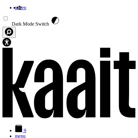
nl
fr
en
Aller au contenu principal
Dark Mode Switch
9
menu