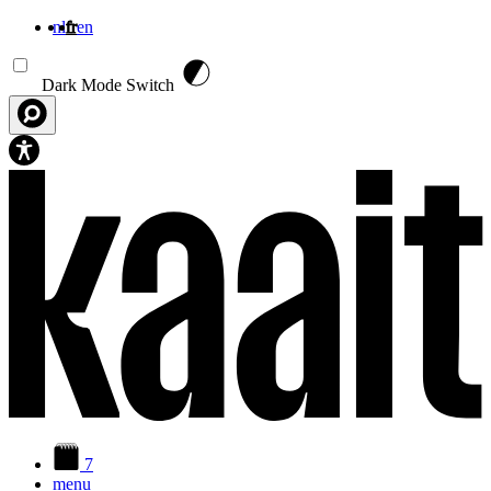
nl
fr
en
Aller au contenu principal
Dark Mode Switch
7
menu