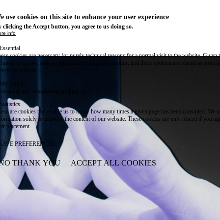
e use cookies on this site to enhance your user experience
 clicking the Accept button, you agree to us doing so.
re info
Essential
ese cookies are necessary for purely technical reasons for a normal visit to the website. Given 
chnical necessity, only an information obligation applies, and these cookies are placed as soon 
cess the website.
Marketing
vertising and remarketing cookies, etc.
Statistics
ese are cookies that enable us to know how many times a given page has been consulted. We us
formation solely to improve the content of our website. These cookies are only placed if you ag
eir placement.
SAVE PREFERENCES
NO THANK YOU
ACCEPT ALL COOKIES
WITHDRAW CONSENT