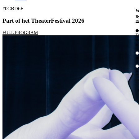
#0CBD6F
W
By
Part of het TheaterFestival 2026
Mo
FULL PROGRAM
Th
te
ac
ad
Th
in
th