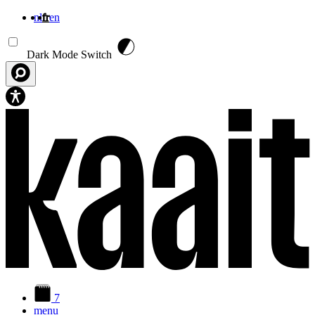
nl
fr
en
Aller au contenu principal
Dark Mode Switch
7
menu