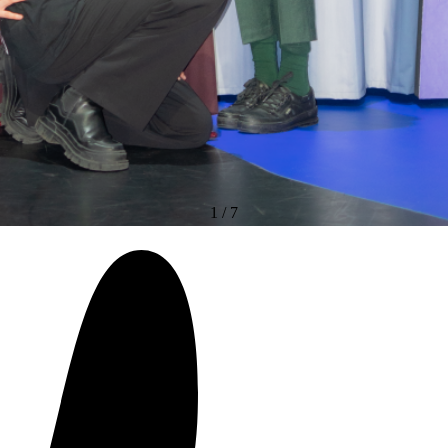
1
/
7