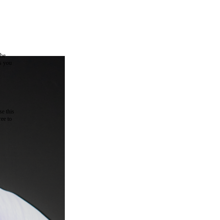
the
as you
e this
ree to