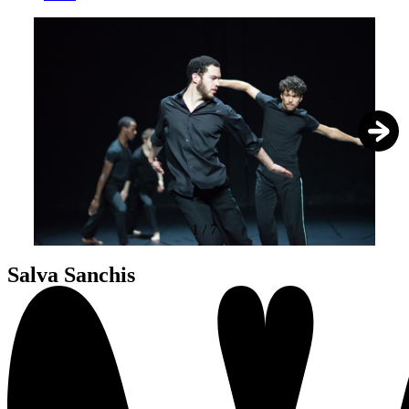
1
/
7
Salva Sanchis