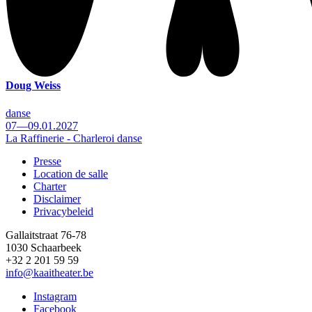
Doug Weiss
danse
07—09.01.2027
La Raffinerie - Charleroi danse
Presse
Location de salle
Footer
Charter
Disclaimer
Privacybeleid
Gallaitstraat 76-78
1030 Schaarbeek
+32 2 201 59 59
info@kaaitheater.be
Instagram
Facebook