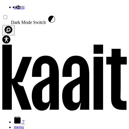
nl
fr
en
Aller au contenu principal
Dark Mode Switch
7
menu