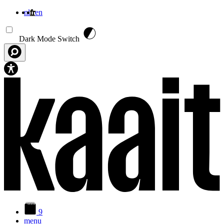
nl
fr
en
Aller au contenu principal
Dark Mode Switch
9
menu