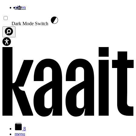
nl
fr
en
Aller au contenu principal
Dark Mode Switch
8
menu