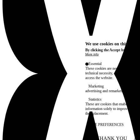
We use cookies on this site t
By clicking the Accept button, you
More info
Essential
These cookies are necessary for purel
technical necessity, only an informat
access the website.
Marketing
advertising and remarketing cookies, 
Statistics
These are cookies that enable us to
information solely to improve the con
their placement.
SAVE PREFERENCES
NO THANK YOU
AC