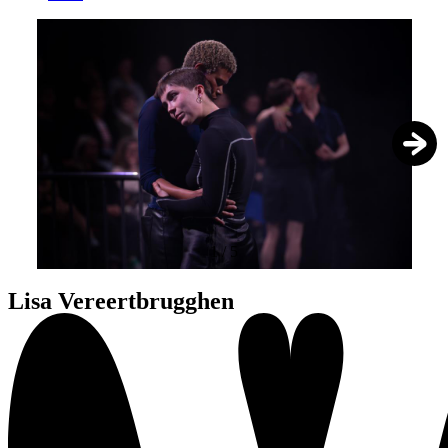
1
/
5
Lisa Vereertbrugghen