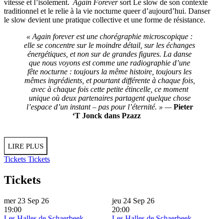
vitesse et l’isolement.
Again Forever
sort Le slow de son contexte
traditionnel et le relie à la vie nocturne queer d’aujourd’hui. Danser
le slow devient une pratique collective et une forme de résistance.
« Again forever est une chorégraphie microscopique :
elle se concentre sur le moindre détail, sur les échanges
énergétiques, et non sur de grandes figures. La danse
que nous voyons est comme une radiographie d’une
fête nocturne : toujours la même histoire, toujours les
mêmes ingrédients, et pourtant différente à chaque fois,
avec à chaque fois cette petite étincelle, ce moment
unique où deux partenaires partagent quelque chose
l’espace d’un instant – pas pour l’éternité. » —
Pieter
‘T Jonck dans Pzazz
LIRE PLUS
Tickets
Tickets
Tickets
mer 23 Sep 26
jeu 24 Sep 26
19:00
20:00
Les Halles de Schaerbeek
Les Halles de Schaerbeek