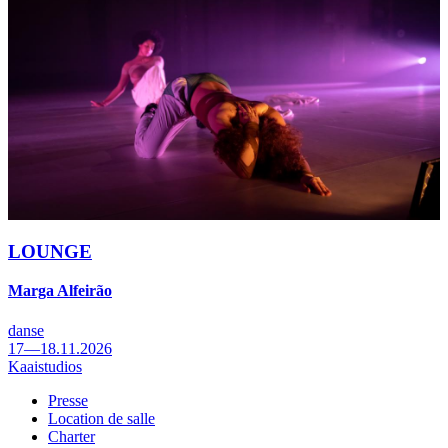
LOUNGE
Marga Alfeirão
danse
17—18.11.2026
Kaaistudios
Presse
Location de salle
Footer
Charter