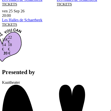
TICKETS
TICKETS
ven 25 Sep 26
20:00
Les Halles de Schaerbeek
TICKETS
22
11€
€
14
18
€
€
16 €
20 €
Presented by
Kaaitheater