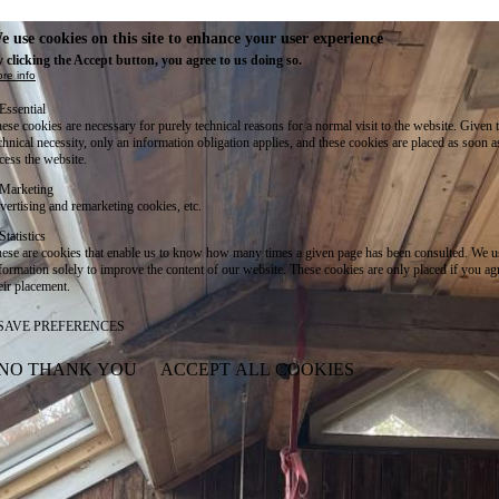
e use cookies on this site to enhance your user experience
 clicking the Accept button, you agree to us doing so.
re info
Essential
ese cookies are necessary for purely technical reasons for a normal visit to the website. Given 
chnical necessity, only an information obligation applies, and these cookies are placed as soon 
cess the website.
Marketing
vertising and remarketing cookies, etc.
Statistics
ese are cookies that enable us to know how many times a given page has been consulted. We us
formation solely to improve the content of our website. These cookies are only placed if you ag
eir placement.
SAVE PREFERENCES
NO THANK YOU
ACCEPT ALL COOKIES
WITHDRAW CONSENT