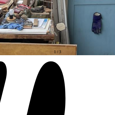
1
/
3