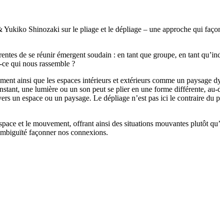
ukiko Shinozaki sur le pliage et le dépliage – une approche qui façonn
rentes de se réunir émergent soudain : en tant que groupe, en tant qu’in
st-ce qui nous rassemble ?
ment ainsi que les espaces intérieurs et extérieurs comme un paysage dy
instant, une lumière ou un son peut se plier en une forme différente, au
avers un espace ou un paysage. Le dépliage n’est pas ici le contraire du 
pace et le mouvement, offrant ainsi des situations mouvantes plutôt qu’un
 l’ambiguïté façonner nos connexions.