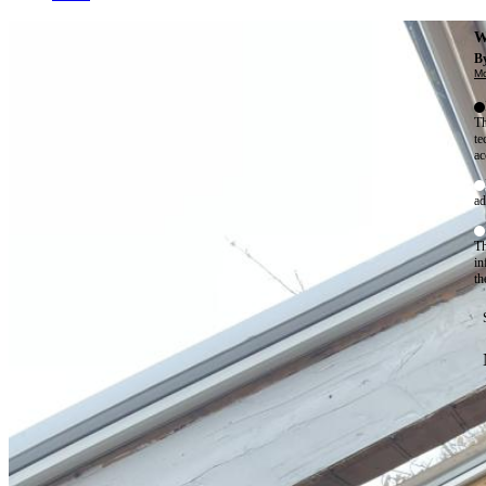
W
By
Mo
Th
te
ac
ad
Th
in
th