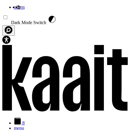
nl
fr
en
Aller au contenu principal
Dark Mode Switch
8
menu