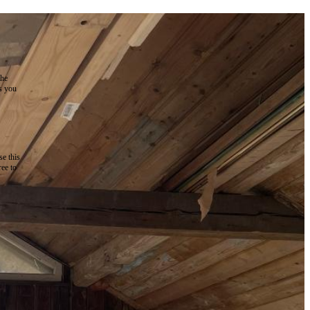
the
as you
e this
ree to