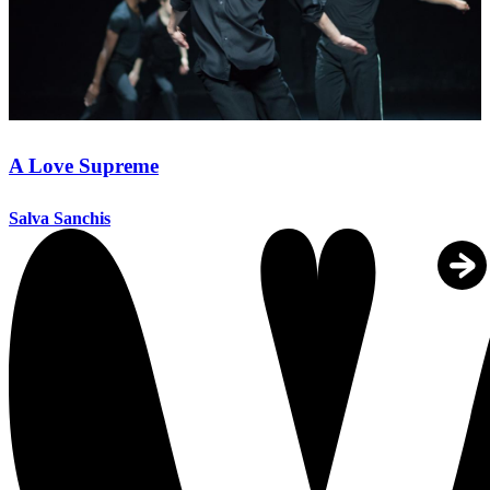
A Love Supreme
Salva Sanchis