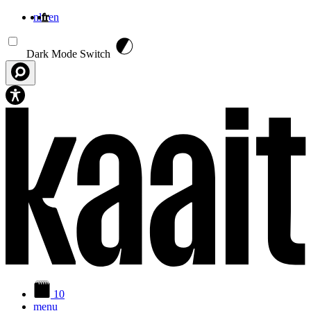
nl
fr
en
Aller au contenu principal
Dark Mode Switch
10
menu