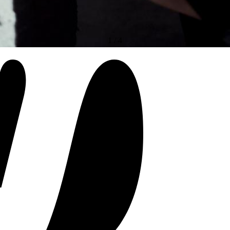
1
/
4