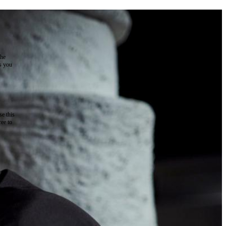
the
as you
e this
ree to