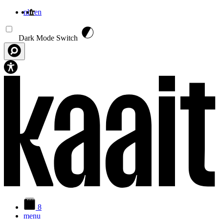
nl
fr
en
Aller au contenu principal
Dark Mode Switch
8
menu