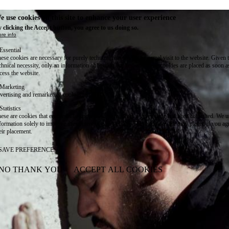
e use cookies on this site to enhance your user experience
 clicking the Accept button, you agree to us doing so.
re info
Essential
ese cookies are necessary for purely technical reasons for a normal visit to the website. Given 
chnical necessity, only an information obligation applies, and these cookies are placed as soon 
cess the website.
Marketing
vertising and remarketing cookies, etc.
Statistics
ese are cookies that enable us to know how many times a given page has been consulted. We us
formation solely to improve the content of our website. These cookies are only placed if you ag
eir placement.
SAVE PREFERENCES
NO THANK YOU
ACCEPT ALL COOKIES
WITHDRAW CONSENT