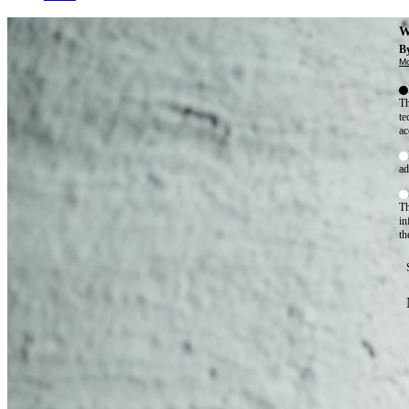
W
By
Mo
Th
te
ac
ad
Th
in
th