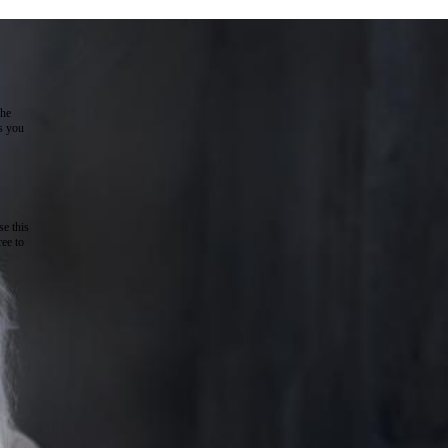
the
as you
e this
ree to