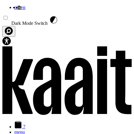
nl
fr
en
Aller au contenu principal
Dark Mode Switch
7
menu