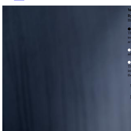
W
By
Mo
Th
te
ac
ad
Th
in
th