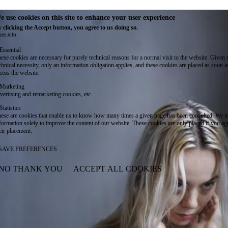
e use cookies on this site to enhance your user experience
 clicking the Accept button, you agree to us doing so.
re info
Essential
ese cookies are necessary for purely technical reasons for a normal visit to the website. Given 
chnical necessity, only an information obligation applies, and these cookies are placed as soon 
cess the website.
Marketing
vertising and remarketing cookies, etc.
Statistics
ese are cookies that enable us to know how many times a given page has been consulted. We us
formation solely to improve the content of our website. These cookies are only placed if you ag
eir placement.
SAVE PREFERENCES
NO THANK YOU
ACCEPT ALL COOKIES
WITHDRAW CONSENT