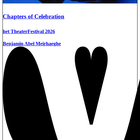
Chapters of Celebration
het TheaterFestival 2026
Benjamin Abel Meirhaeghe