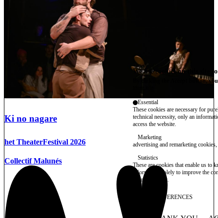
We use cookies on this site t
By clicking the Accept button, you
More info
Essential
These cookies are necessary for purel
Ki no nagare
technical necessity, only an informat
access the website.
Marketing
het TheaterFestival 2026
advertising and remarketing cookies, 
Statistics
Collectif Malunés
These are cookies that enable us to
information solely to improve the con
their placement.
SAVE PREFERENCES