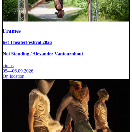
Frames
het TheaterFestival 2026
Not Standing / Alexander Vantournhout
circus
05—06.09.2026
On location