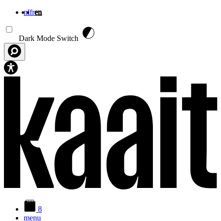
nl
fr
en
Skip to main content
Dark Mode Switch
8
menu