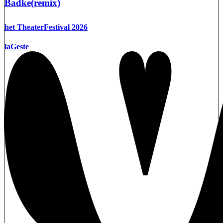
Badke(remix)
het TheaterFestival 2026
laGeste