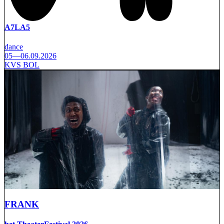
A7LA5
dance
05—06.09.2026
KVS BOL
FRANK