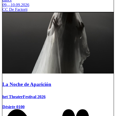
dance
09—10.09.2026
CC De Factorij
La Noche de Aparición
het TheaterFestival 2026
Désirée 0100