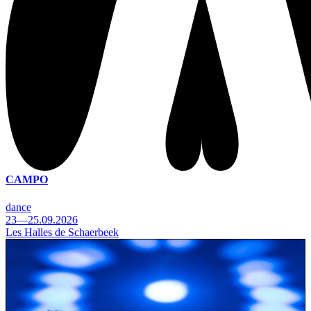
CAMPO
dance
23—25.09.2026
Les Halles de Schaerbeek