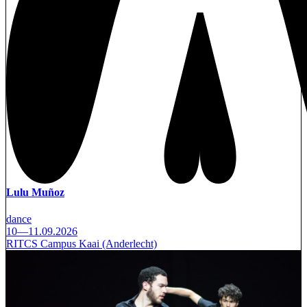
Lulu Muñoz
dance
10—11.09.2026
RITCS Campus Kaai (Anderlecht)