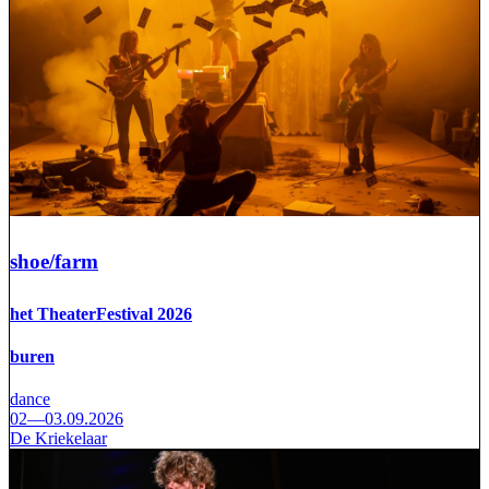
shoe/farm
het TheaterFestival 2026
buren
dance
02—03.09.2026
De Kriekelaar