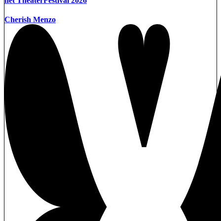
het TheaterFestival 2026
Cherish Menzo