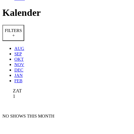
Kalender
FILTERS
+
AUG
SEP
OKT
NOV
DEC
JAN
FEB
ZAT
1
NO SHOWS THIS MONTH