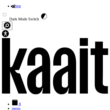
nl
fr
en
Overslaan en naar de inhoud gaan
Dark Mode Switch
8
menu