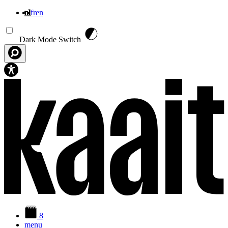
nl
fr
en
Overslaan en naar de inhoud gaan
Dark Mode Switch
8
menu