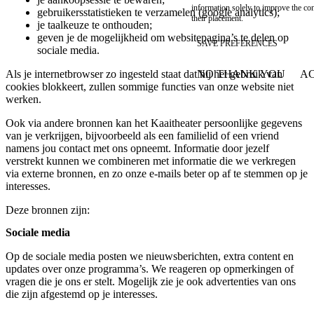
information solely to improve the con
gebruikersstatistieken te verzamelen (google analytics);
their placement.
je taalkeuze te onthouden;
geven je de mogelijkheid om websitepagina’s te delen op
SAVE PREFERENCES
sociale media.
NO THANK YOU
AC
Als je internetbrowser zo ingesteld staat dat hij het gebruik van
WITHDRAW CONSEN
cookies blokkeert, zullen sommige functies van onze website niet
werken.
Ook via andere bronnen kan het Kaaitheater persoonlijke gegevens
van je verkrijgen, bijvoorbeeld als een familielid of een vriend
namens jou contact met ons opneemt. Informatie door jezelf
verstrekt kunnen we combineren met informatie die we verkregen
via externe bronnen, en zo onze e-mails beter op af te stemmen op je
interesses.
Deze bronnen zijn:
Sociale media
Op de sociale media posten we nieuwsberichten, extra content en
updates over onze programma’s. We reageren op opmerkingen of
vragen die je ons er stelt. Mogelijk zie je ook advertenties van ons
die zijn afgestemd op je interesses.