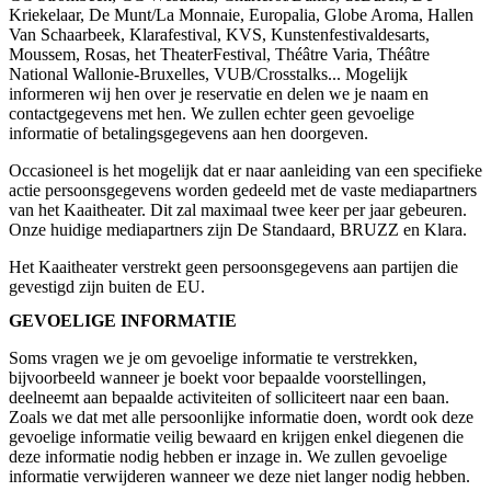
Kriekelaar, De Munt/La Monnaie, Europalia, Globe Aroma, Hallen
Van Schaarbeek, Klarafestival, KVS, Kunstenfestivaldesarts,
Moussem, Rosas, het TheaterFestival, Théâtre Varia, Théâtre
National Wallonie-Bruxelles, VUB/Crosstalks... Mogelijk
informeren wij hen over je reservatie en delen we je naam en
contactgegevens met hen. We zullen echter geen gevoelige
informatie of betalingsgegevens aan hen doorgeven.
Occasioneel is het mogelijk dat er naar aanleiding van een specifieke
actie persoonsgegevens worden gedeeld met de vaste mediapartners
van het Kaaitheater. Dit zal maximaal twee keer per jaar gebeuren.
Onze huidige mediapartners zijn De Standaard, BRUZZ en Klara.
Het Kaaitheater verstrekt geen persoonsgegevens aan partijen die
gevestigd zijn buiten de EU.
GEVOELIGE INFORMATIE
Soms vragen we je om gevoelige informatie te verstrekken,
bijvoorbeeld wanneer je boekt voor bepaalde voorstellingen,
deelneemt aan bepaalde activiteiten of solliciteert naar een baan.
Zoals we dat met alle persoonlijke informatie doen, wordt ook deze
gevoelige informatie veilig bewaard en krijgen enkel diegenen die
deze informatie nodig hebben er inzage in. We zullen gevoelige
informatie verwijderen wanneer we deze niet langer nodig hebben.