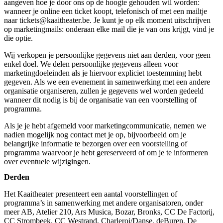
aangeven hoe je door ons op de hoogte gehouden wil worden:
wanneer je online een ticket koopt, telefonisch of met een mailtje
naar
tickets@kaaitheater.be
. Je kunt je op elk moment uitschrijven
op marketingmails: onderaan elke mail die je van ons krijgt, vind je
die optie.
Wij verkopen je persoonlijke gegevens niet aan derden, voor geen
enkel doel. We delen persoonlijke gegevens alleen voor
marketingdoeleinden als je hiervoor expliciet toestemming hebt
gegeven. Als we een evenement in samenwerking met een andere
organisatie organiseren, zullen je gegevens wel worden gedeeld
wanneer dit nodig is bij de organisatie van een voorstelling of
programma.
Als je je hebt afgemeld voor marketingcommunicatie, nemen we
nadien mogelijk nog contact met je op, bijvoorbeeld om je
belangrijke informatie te bezorgen over een voorstelling of
programma waarvoor je hebt gereserveerd of om je te informeren
over eventuele wijzigingen.
Derden
Het Kaaitheater presenteert een aantal voorstellingen of
programma’s in samenwerking met andere organisatoren, onder
meer AB, Atelier 210, Ars Musica, Bozar, Bronks, CC De Factorij,
CC Strombeek, CC Westrand, Charleroi/Danse, deBuren, De