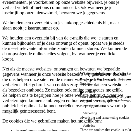
evenementen, je voorkeuren op onze website bijwerkt, je ons je
verhaal vertelt of met ons communiceert. Ook wanneer je je
inschrijft op onze nieuwsbrief, bewaren we je gegevens.
We houden een overzicht van je aankoopgeschiedenis bij, maar
slaan nooit je kaartnummer op.
We houden een overzicht bij van de e-mails die we je sturen en
kunnen bijhouden of je deze ontvangt of opent, opdat we je steeds
de meest relevante informatie zouden kunnen sturen. We kunnen de
daaropvolgende online acties volgen, bv. wanneer je een ticket
koopt.
Net als de meeste websites, ontvangen en bewaren we bepaalde
We use cookies on this site t
gegevens wanneer je onze website bezoekt. Wij gebruiken ‘cookies’
die ons helpen onze site - en de manier waarop je hem bezoekt – te
By clicking the Accept button, you
More info
verbeteren. Het gebruik van cookies zorgt ervoor dat een website je
als bezoeker onthoudt. Ze maken ook online transacties mogelijk.
Essential
Ze helpen ons te begrijpen hoe je onze website gebruikt, waar we
These cookies are necessary for purel
verbeteringen kunnen aanbrengen en hoe wij jou en ons gehele
technical necessity, only an informat
access the website.
publiek het optimaalst kunnen vertellen over programma’s waarin je
mogelijk geïnteresseerd bent.
Marketing
advertising and remarketing cookies, 
De cookies die we gebruiken maken het mogelijk om:
Statistics
These are cookies that enable us to
je aankoopsessie te bewaren;