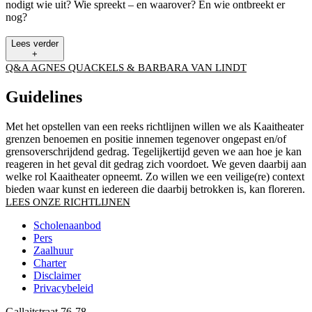
nodigt wie uit? Wie spreekt – en waarover? En wie ontbreekt er
nog?
Lees verder
+
Q&A AGNES QUACKELS & BARBARA VAN LINDT
Guidelines
Met het opstellen van een reeks richtlijnen willen we als Kaaitheater
grenzen benoemen en positie innemen tegenover ongepast en/of
grensoverschrijdend gedrag. Tegelijkertijd geven we aan hoe je kan
reageren in het geval dit gedrag zich voordoet. We geven daarbij aan
welke rol Kaaitheater opneemt. Zo willen we een veilige(re) context
bieden waar kunst en iedereen die daarbij betrokken is, kan floreren.
LEES ONZE RICHTLIJNEN
Scholenaanbod
Pers
Footer
Zaalhuur
Charter
Disclaimer
Privacybeleid
Gallaitstraat 76-78