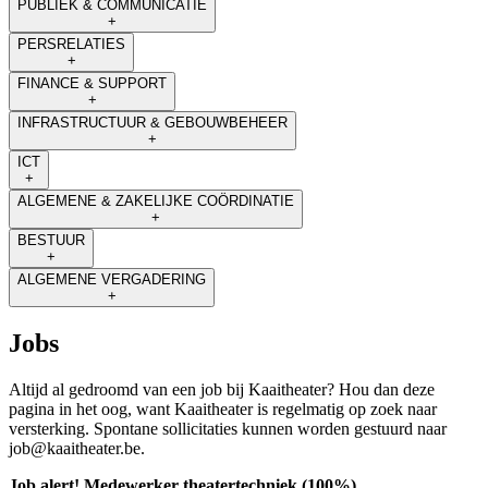
PUBLIEK & COMMUNICATIE
+
PERSRELATIES
+
FINANCE & SUPPORT
+
INFRASTRUCTUUR & GEBOUWBEHEER
+
ICT
+
ALGEMENE & ZAKELIJKE COÖRDINATIE
+
BESTUUR
+
ALGEMENE VERGADERING
+
Jobs
Altijd al gedroomd van een job bij Kaaitheater? Hou dan deze
pagina in het oog, want Kaaitheater is regelmatig op zoek naar
versterking. Spontane sollicitaties kunnen worden gestuurd naar
job@kaaitheater.be.
Job alert! Medewerker theatertechniek (100%)