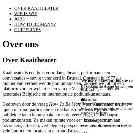
OVER KAAITHEATER
WIE IS WIE
JOBS
HOW TO BE MANY?
GUIDELINES
Over ons
Over Kaaitheater
Kaaitheater is een huis voor dans, theater, performance en
conversaties – stevig verankerd in Brussel. Ontstaan in 1977 als
We use cookies on this site t
pionier van vernieuwende podiumkunsten, groeien we uit tot een
By clicking the Accept button, you
platform voor zowel artiesten van de Vlaamse Golf, als nieuwe
More info
generaties Belgische en internationale podiumkunstenaars.
Essential
Gedreven door de vraag
How To Be Many?
zet Kaaitheater nieuwe
These cookies are necessary for purel
technical necessity, only an informat
lijnen uit rond participatie en mediatie, om nieuwe generaties
access the website.
publiek te laten kennismaken met de veelzijdige, hedendaagse
podiumkunsten. Ze maken ruimte voor een breed spectrum aan
Marketing
bezoekers, artiesten, verhalen en perspectieven, en doorkruisen de
advertising and remarketing cookies, 
vele buurten en locaties in en rond Brussel.