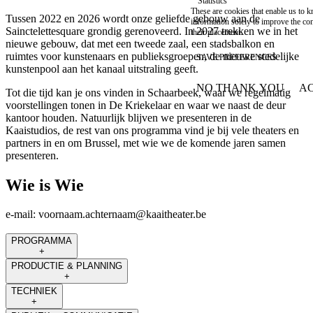
Statistics
These are cookies that enable us to
Tussen 2022 en 2026 wordt onze geliefde gebouw aan de
information solely to improve the con
Sainctelettesquare grondig gerenoveerd. In 2027 trekken we in het
their placement.
nieuwe gebouw, dat met een tweede zaal, een stadsbalkon en
ruimtes voor kunstenaars en publieksgroepen, de nieuwe stedelijke
SAVE PREFERENCES
kunstenpool aan het kanaal uitstraling geeft.
NO THANK YOU
AC
Tot die tijd kan je ons vinden in Schaarbeek, waar we regelmatig
WITHDRAW CONSEN
voorstellingen tonen in De Kriekelaar en waar we naast de deur
kantoor houden. Natuurlijk blijven we presenteren in de
Kaaistudios, de rest van ons programma vind je bij vele theaters en
partners in en om Brussel, met wie we de komende jaren samen
presenteren.
Wie is Wie
e-mail:
voornaam.achternaam@kaaitheater.be
PROGRAMMA
+
PRODUCTIE & PLANNING
+
TECHNIEK
+