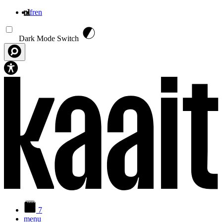
nl
fr
en
Overslaan en naar de inhoud gaan
Dark Mode Switch
7
menu