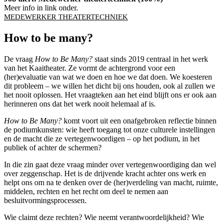
Meer info in link onder.
MEDEWERKER THEATERTECHNIEK
How to be many?
De vraag
How to Be Many?
staat sinds 2019 centraal in het werk
van het Kaaitheater. Ze vormt de achtergrond voor een
(her)evaluatie van wat we doen en hoe we dat doen. We koesteren
dit probleem – we willen het dicht bij ons houden, ook al zullen we
het nooit oplossen. Het vraagteken aan het eind blijft ons er ook aan
herinneren ons dat het werk nooit helemaal af is.
How to Be Many?
komt voort uit een onafgebroken reflectie binnen
de podiumkunsten: wie heeft toegang tot onze culturele instellingen
en de macht die ze vertegenwoordigen – op het podium, in het
publiek of achter de schermen?
In die zin gaat deze vraag minder over vertegenwoordiging dan wel
over zeggenschap. Het is de drijvende kracht achter ons werk en
helpt ons om na te denken over de (her)verdeling van macht, ruimte,
middelen, rechten en het recht om deel te nemen aan
besluitvormingsprocessen.
Wie claimt deze rechten? Wie neemt verantwoordelijkheid? Wie