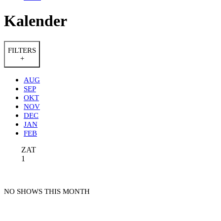
Kalender
FILTERS
+
AUG
SEP
OKT
NOV
DEC
JAN
FEB
ZAT
1
NO SHOWS THIS MONTH