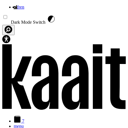
nl
fr
en
Overslaan en naar de inhoud gaan
Dark Mode Switch
7
menu