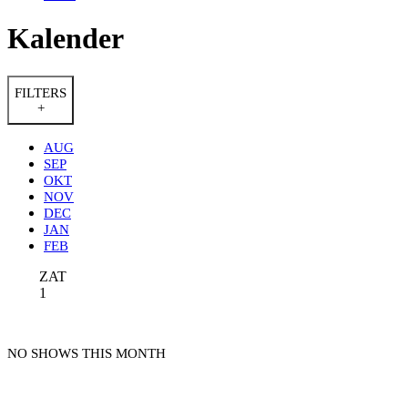
Kalender
FILTERS
+
AUG
SEP
OKT
NOV
DEC
JAN
FEB
ZAT
1
NO SHOWS THIS MONTH