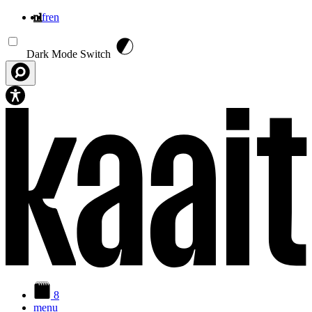
nl
fr
en
Overslaan en naar de inhoud gaan
Dark Mode Switch
8
menu