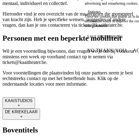
mentaal, individueel en collectief.
advertising and remarketing cookies, 
Statistics
Hieronder vind je een overzicht van de maatregelen die momenteel
These are cookies that enable us to
van kracht zijn. Heb je specifieke wensen, suggesties of andere
information solely to improve the con
vragen, dan kan je ons contacteren via
tickets@kaaitheater.be
.
their placement.
Personen met een beperkte mobiliteit
SAVE PREFERENCES
NO THANK YOU
AC
Wil je een voorstelling bijwonen, dan vragen we je om bij voorkeur
WITHDRAW CONSEN
minstens een week op voorhand contact op te nemen via
tickets@kaaitheater.be
.
Voor voorstellingen die plaatsvinden bij onze partners neem je best
rechtstreeks contact op met het betreffende huis. Klik op de
onderstaande locaties voor meer informatie.
KAAISTUDIOS
+
DE KRIEKELAAR
+
Boventitels