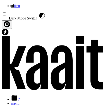
nl
fr
en
Overslaan en naar de inhoud gaan
Dark Mode Switch
7
menu