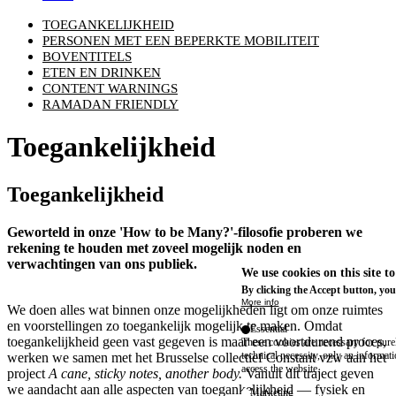
TOEGANKELIJKHEID
PERSONEN MET EEN BEPERKTE MOBILITEIT
BOVENTITELS
ETEN EN DRINKEN
CONTENT WARNINGS
RAMADAN FRIENDLY
Toegankelijkheid
Toegankelijkheid
Geworteld in onze
'How to be Many?'
-filosofie proberen we
rekening te houden met zoveel mogelijk noden en
verwachtingen van ons publiek.
We use cookies on this site t
By clicking the Accept button, you
More info
We doen alles wat binnen onze mogelijkheden ligt om onze ruimtes
en voorstellingen zo toegankelijk mogelijk te maken. Omdat
Essential
toegankelijkheid geen vast gegeven is maar een voortdurend proces,
These cookies are necessary for purel
technical necessity, only an informat
werken we samen met het Brusselse collectief
Constant vzw
aan het
access the website.
project
A cane, sticky notes, another body
.
Vanuit dit traject geven
we aandacht aan alle aspecten van toegankelijkheid — fysiek en
Marketing