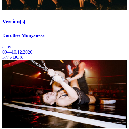
Version(s)
Dorothée Munyaneza
dans
09—10.12.2026
KVS BOX