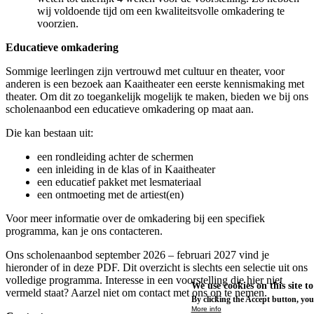
wij voldoende tijd om een kwaliteitsvolle omkadering te
voorzien.
Educatieve omkadering
Sommige leerlingen zijn vertrouwd met cultuur en theater, voor
anderen is een bezoek aan Kaaitheater een eerste kennismaking met
theater. Om dit zo toegankelijk mogelijk te maken, bieden we bij ons
scholenaanbod een educatieve omkadering op maat aan.
Die kan bestaan uit:
een rondleiding achter de schermen
een inleiding in de klas of in Kaaitheater
een educatief pakket met lesmateriaal
een ontmoeting met de artiest(en)
Voor meer informatie over de omkadering bij een specifiek
programma, kan je ons contacteren.
Ons scholenaanbod september 2026 – februari 2027 vind je
hieronder of in
deze PDF
. Dit overzicht is slechts een selectie uit ons
volledige programma. Interesse in een voorstelling die hier niet
We use cookies on this site t
vermeld staat? Aarzel niet om contact met ons op te nemen.
By clicking the Accept button, you
More info