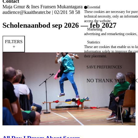
Contact
Maja Gmur & Ines Fransen Mukantagara
Essential
audience@kaaitheater.be
| 02/201 58 58
These cookies are necessary for purel
technical necessity, only an informat
access the website.
Scholenaanbod sep 2026 — feb 2027
Marketing
advertising and remarketing cookies, 
FILTERS
Statistics
+
These are cookies that enable us to
information solely to improve the con
their placement.
SAVE PREFERENCES
NO THANK YOU
AC
WITHDRAW CONSEN