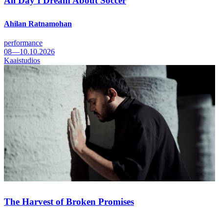
All Day I Dream About Soccer
Ahilan Ratnamohan
performance
08—10.10.2026
Kaaistudios
The Harvest of Broken Promises