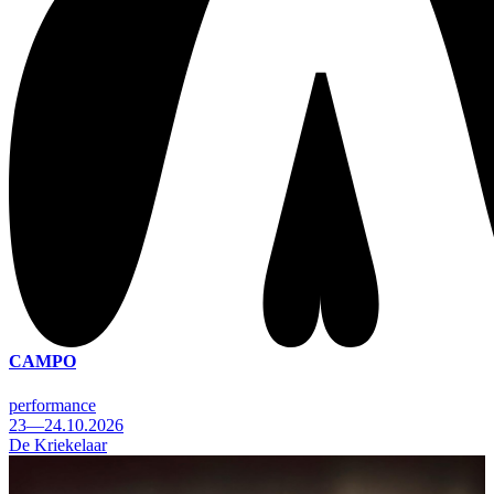
CAMPO
performance
23—24.10.2026
De Kriekelaar