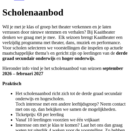
Scholenaanbod
Wil je met je klas of groep het theater verkennen en je laten
verrassen door nieuwe stemmen en verhalen? Bij Kaaitheater
denken we graag met je mee. Elk seizoen brengt Kaaitheater een
veelzijdig programma met theater, dans, muziek en performance.
Voor scholen selecteren we voorstellingen die inspelen op actuele
maatschappelijke thema’s en gericht zijn op leerlingen van de
derde
graad secundair onderwijs
en
hoger onderwijs
.
Hieronder info vind je het scholenaanbod van seizoen
september
2026 – februari 2027
Praktisch
Het scholenaanbod richt zich tot de derde graad secundair
onderwijs en hogescholen.
Toch interesse met een andere leeftijdsgroep? Neem contact
met ons op, dan bekijken we samen de mogelijkheden.
Ticketprijs: €8 per leerling
Vanaf 10 leerlingen voorzien we één vrijkaart
Interesse om met je klas te komen? Laat het ons dan graag
weten tot uiterlijk 4 weken voor de voorstelling. Zo hebben