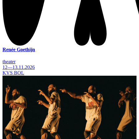
Renée Goethijn
theater
12—13.11.2026
KVS BOL