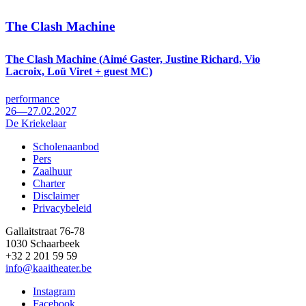
The Clash Machine
The Clash Machine (Aimé Gaster, Justine Richard, Vio
Lacroix, Loü Viret + guest MC)
performance
26—27.02.2027
De Kriekelaar
Scholenaanbod
Pers
Footer
Zaalhuur
Charter
Disclaimer
Privacybeleid
Gallaitstraat 76-78
1030 Schaarbeek
+32 2 201 59 59
info@kaaitheater.be
Instagram
Facebook