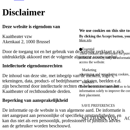
Disclaimer
Deze website is eigendom van
We use cookies on this site t
Kaaitheater vzw
By clicking the Accept button, you
More info
Akenkaai 2, 1000 Brussel
Essential
Door de toegang tot en het gebruik van de website verklaart u zich
These cookies are necessary for purel
uitdrukkelijk akkoord met de volgende algemene voorwaarden.
technical necessity, only an informat
access the website.
Intellectuele eigendomsrechten
Marketing
advertising and remarketing cookies, 
De inhoud van deze site, met inbegrip van de merken, logo’s,
tekeningen, data, product- of bedrijfsnamen, teksten, beelden e.d.
Statistics
zijn beschermd door intellectuele rechten en behoren toe aan het
These are cookies that enable us to
information solely to improve the con
Kaaitheater of rechthoudende derden.
their placement.
Beperking van aansprakelijkheid
SAVE PREFERENCES
De informatie op de website is van algemene aard. De informatie is
niet aangepast aan persoonlijke of specifieke omstandigheden, en
NO THANK YOU
AC
kan dus niet als een persoonlijk, professioneel of juridisch advies
WITHDRAW CONSEN
aan de gebruiker worden beschouwd.