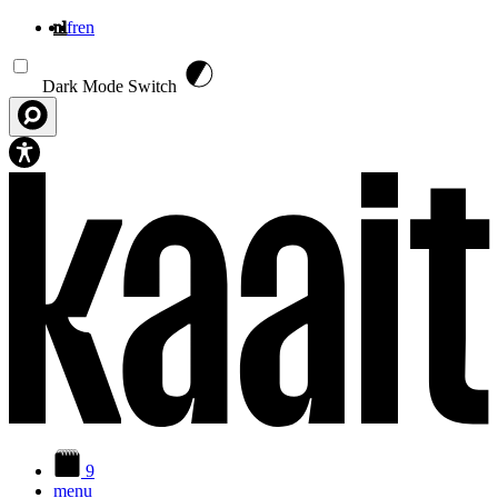
nl
fr
en
Overslaan en naar de inhoud gaan
Dark Mode Switch
9
menu