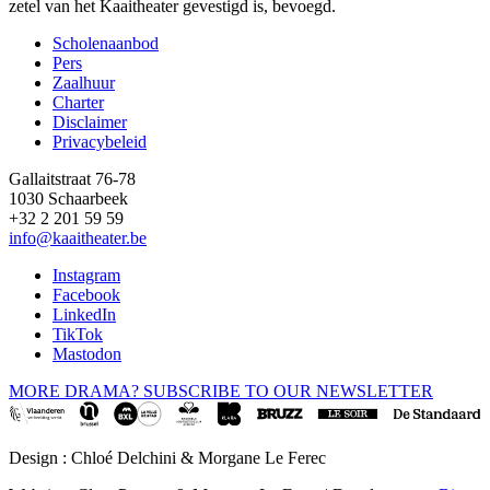
zetel van het Kaaitheater gevestigd is, bevoegd.
Scholenaanbod
Pers
Footer
Zaalhuur
Charter
Disclaimer
Privacybeleid
Gallaitstraat 76-78
1030 Schaarbeek
+32 2 201 59 59
info@kaaitheater.be
Instagram
Facebook
LinkedIn
TikTok
Mastodon
MORE DRAMA? SUBSCRIBE TO OUR NEWSLETTER
Design : Chloé Delchini & Morgane Le Ferec