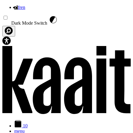
nl
fr
en
Overslaan en naar de inhoud gaan
Dark Mode Switch
10
menu