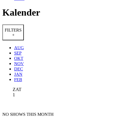
Kalender
FILTERS
+
AUG
SEP
OKT
NOV
DEC
JAN
FEB
ZAT
1
NO SHOWS THIS MONTH