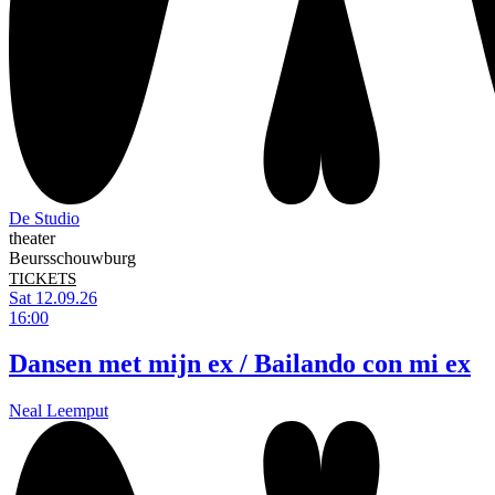
De Studio
theater
Beursschouwburg
TICKETS
Sat 12.09.26
16:00
Dansen met mijn ex / Bailando con mi ex
Neal Leemput