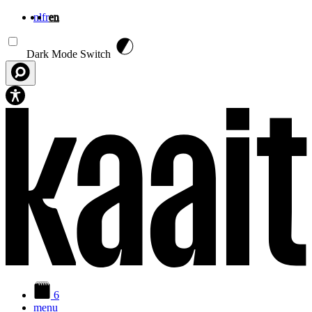
nl
fr
en
Skip to main content
Dark Mode Switch
6
menu