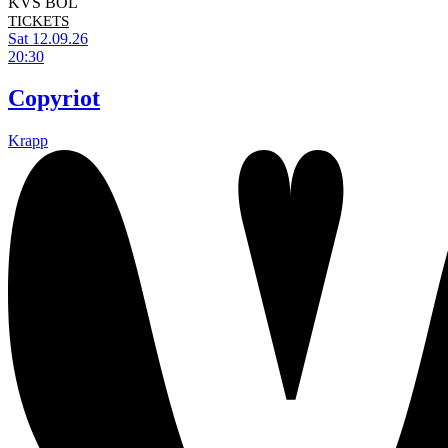
KVS BOL
TICKETS
Sat 12.09.26
20:30
Copyriot
Krapp