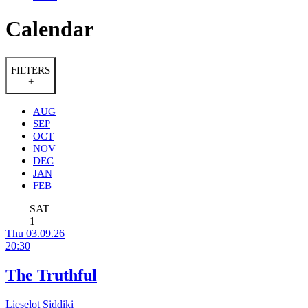
Calendar
FILTERS
+
AUG
SEP
OCT
NOV
DEC
JAN
FEB
SAT
1
Thu 03.09.26
20:30
The Truthful
Lieselot Siddiki