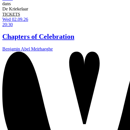
dans
De Kriekelaar
TICKETS
Wed 02.09.26
20:30
Chapters of Celebration
Benjamin Abel Meirhaeghe