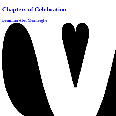
Chapters of Celebration
Benjamin Abel Meirhaeghe