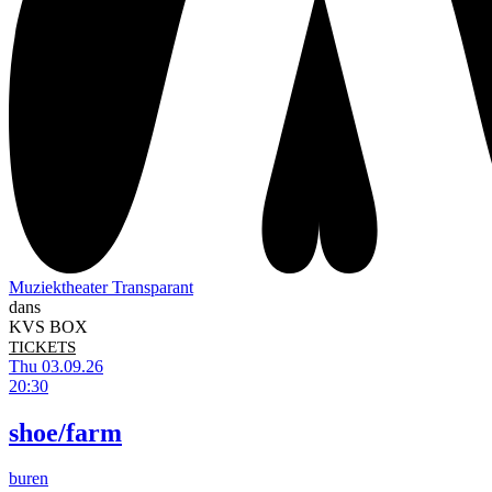
Muziektheater Transparant
dans
KVS BOX
TICKETS
Thu 03.09.26
20:30
shoe/farm
buren