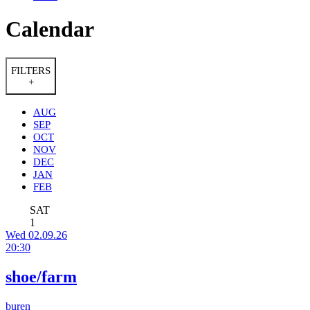
Calendar
FILTERS
+
AUG
SEP
OCT
NOV
DEC
JAN
FEB
SAT
1
Wed 02.09.26
20:30
shoe/farm
buren