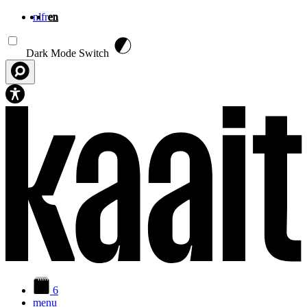
nl
fr
en
Skip to main content
Dark Mode Switch
6
menu