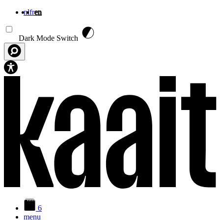
nl
fr
en
Skip to main content
Dark Mode Switch
6
menu