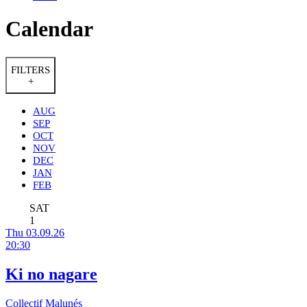
Calendar
FILTERS
+
AUG
SEP
OCT
NOV
DEC
JAN
FEB
SAT
1
Thu 03.09.26
20:30
Ki no nagare
Collectif Malunés