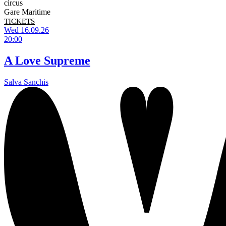
circus
Gare Maritime
TICKETS
Wed 16.09.26
20:00
A Love Supreme
Salva Sanchis