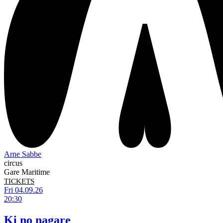
Arne Sabbe
circus
Gare Maritime
TICKETS
Fri 04.09.26
20:30
Ki no nagare