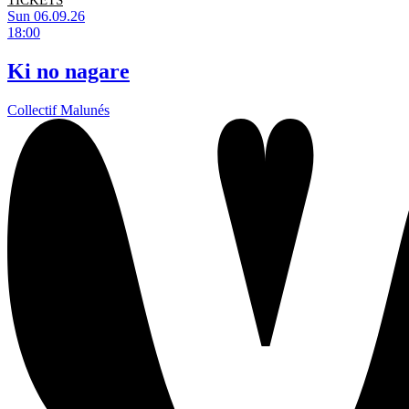
TICKETS
Sun 06.09.26
18:00
Ki no nagare
Collectif Malunés