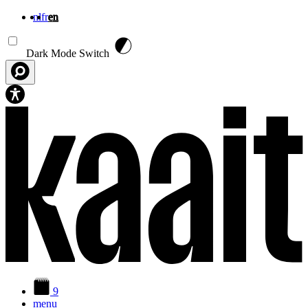
nl
fr
en
Skip to main content
Dark Mode Switch
9
menu