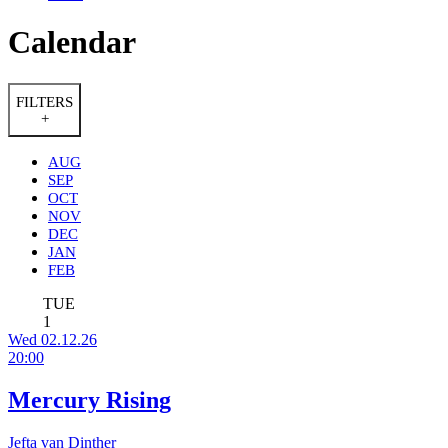
Calendar
FILTERS
+
AUG
SEP
OCT
NOV
DEC
JAN
FEB
TUE
1
Wed 02.12.26
20:00
Mercury Rising
Jefta van Dinther