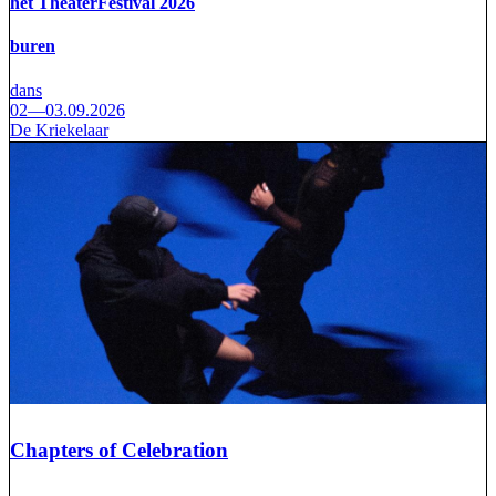
het TheaterFestival 2026
buren
dans
02—03.09.2026
De Kriekelaar
Chapters of Celebration