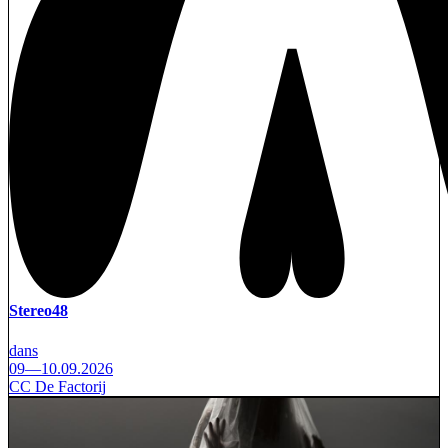
Stereo48
dans
09—10.09.2026
CC De Factorij