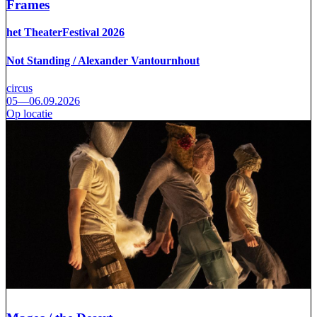
Frames
het TheaterFestival 2026
Not Standing / Alexander Vantournhout
circus
05—06.09.2026
Op locatie