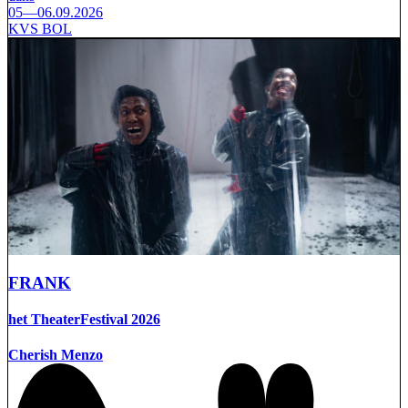
05—06.09.2026
KVS BOL
FRANK
het TheaterFestival 2026
Cherish Menzo