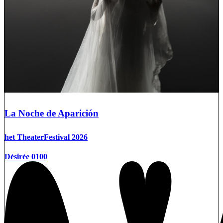
La Noche de Aparición
het TheaterFestival 2026
Désirée 0100