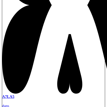
A7LA5
dans