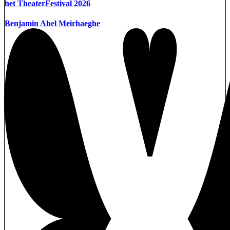
het TheaterFestival 2026
Benjamin Abel Meirhaeghe