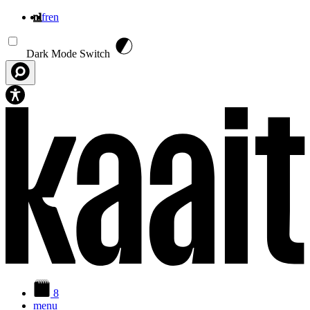
nl
fr
en
Overslaan en naar de inhoud gaan
Dark Mode Switch
8
menu