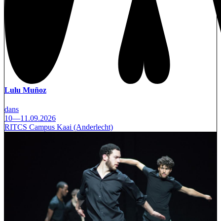
Lulu Muñoz
dans
10—11.09.2026
RITCS Campus Kaai (Anderlecht)