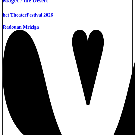
Magec / the Desert
het TheaterFestival 2026
Radouan Mriziga