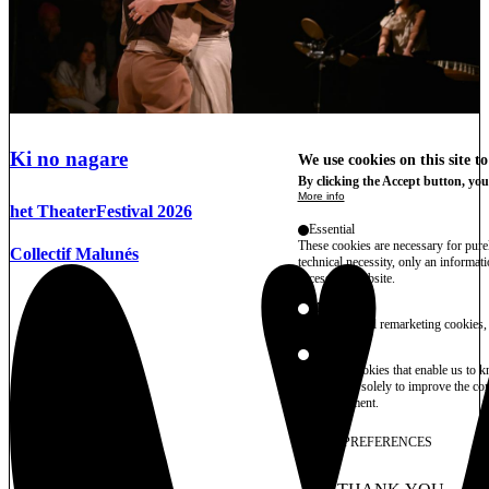
Ki no nagare
We use cookies on this site t
By clicking the Accept button, you
More info
het TheaterFestival 2026
Essential
These cookies are necessary for purel
Collectif Malunés
technical necessity, only an informat
access the website.
Marketing
advertising and remarketing cookies, 
Statistics
These are cookies that enable us to
information solely to improve the con
their placement.
SAVE PREFERENCES