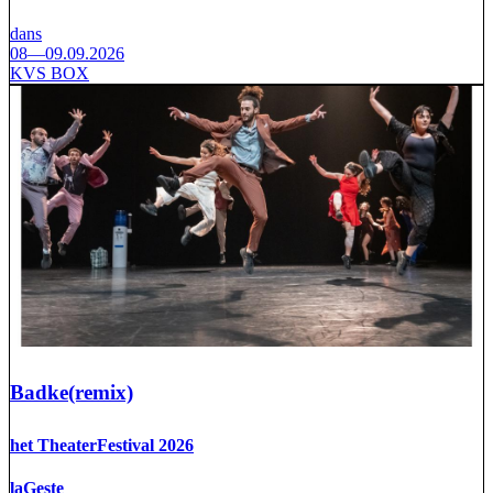
dans
08—09.09.2026
KVS BOX
Badke(remix)
het TheaterFestival 2026
laGeste