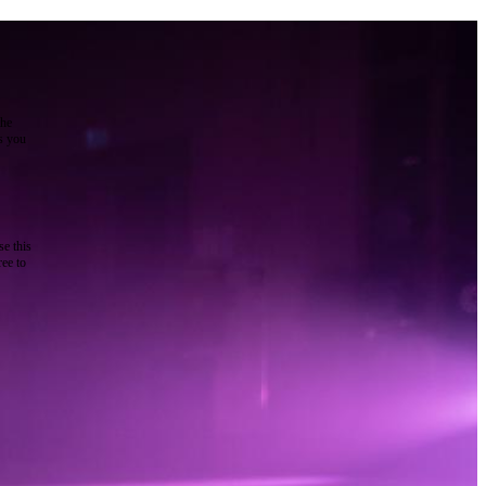
the
as you
e this
ree to