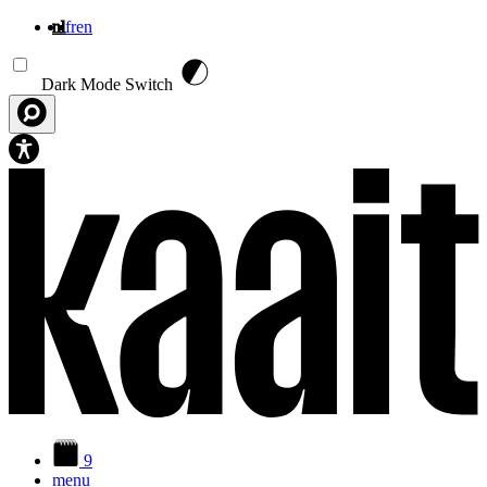
nl
fr
en
Overslaan en naar de inhoud gaan
Dark Mode Switch
9
menu