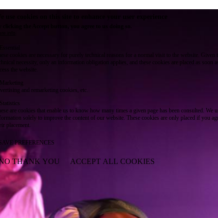
e use cookies on this site to enhance your user experience
 clicking the Accept button, you agree to us doing so.
re info
Essential
ese cookies are necessary for purely technical reasons for a normal visit to the website. Given 
chnical necessity, only an information obligation applies, and these cookies are placed as soon 
cess the website.
Marketing
vertising and remarketing cookies, etc.
Statistics
ese are cookies that enable us to know how many times a given page has been consulted. We us
formation solely to improve the content of our website. These cookies are only placed if you ag
eir placement.
SAVE PREFERENCES
NO THANK YOU
ACCEPT ALL COOKIES
WITHDRAW CONSENT