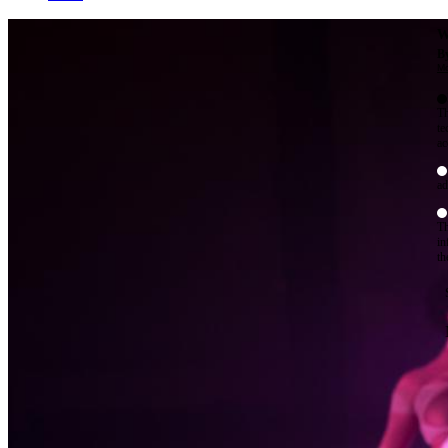
W
By
Mo
Th
te
ac
ad
Th
in
th