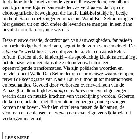
In dialoog treden met vreemde verbeeldingswerelden, een album
van bijzondere figuren samenstellen, ze verdraaien: dat zijn de
choreografische bewegingen die Latifa Laâbissi stukje bij beetje
uitdiept. Samen met zanger en muzikant Walid Ben Selim nodigt ze
hier geesten uit om zich onder de levenden te mengen, in een dans
bevolkt door flamboyante wezens.
Deze nieuwe creatie, doordrongen van aanwezigheden, fantasieën
en hardnekkige herinneringen, begint in de vorm van een cirkel. De
ritournelle
werkt
hier als een drijvende kracht: een aanstekelijk
refrein, flarden uit de kindertijd – als spookachtig klankmateriaal legt
het de basis voor een dans die zich ontvouwt doorheen
opeenvolgende transformaties. Via zijn poëtische woorden en
muziek opent
Walid Ben Selim deuren naar nieuwe waarnemingen,
terwijl de scenografie van Nadia Lauro uitnodigt tot metamorfoses
en resonanties. Gevoed door verborgen overleveringen van de
Amazigh-cultuur blijkt
Flaming Creatures
een levend geheugen,
waarin dans en muziek krachten van verschijning worden. Gebaren
duiken op, beladen met flitsen uit het geheugen, oude gezangen
komen naar boven. Verhalen circuleren tussen de lichamen, de
stemmen en de dansen, en weven een levendige veelzijdigheid uit
verborgen materiaal.
LEES MEER