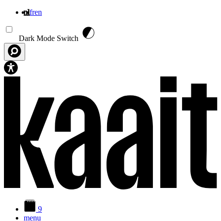
nl
fr
en
Overslaan en naar de inhoud gaan
Dark Mode Switch
9
menu