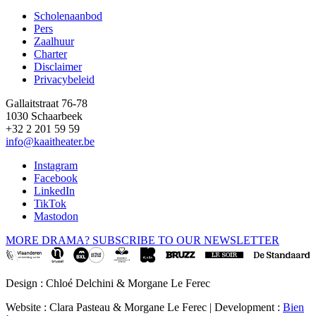
Scholenaanbod
Pers
Footer
Zaalhuur
Charter
Disclaimer
Privacybeleid
Gallaitstraat 76-78
1030 Schaarbeek
+32 2 201 59 59
info@kaaitheater.be
Instagram
Facebook
LinkedIn
TikTok
Mastodon
MORE DRAMA? SUBSCRIBE TO OUR NEWSLETTER
Design : Chloé Delchini & Morgane Le Ferec
Website : Clara Pasteau & Morgane Le Ferec | Development :
Bien