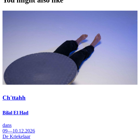
Ch'ttahh
Bilal El Had
dans
09—10.12.2026
De Kriekelaar