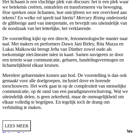
Het lichaam is een vluchtige plek van discours: het is een plek waar
we betekenis creëren, ontrafelen en transformeren via beweging.
Hoe spreken onze lichamen, hoe ontcijferen we een overvloed aan
tekens? En welke rol speelt taal hierin?
Mercury Rising
onderzoekt
de glibberige aard van interpretatie, en bevrijdt ons uiteindelijk van
de noodzaak van het letterlijke, het verklarende.
De voorstelling kijkt op een directe, fenomenologische manier naar
taal. Met makers en performers Dawn Jani Birley, Rita Mazza en
Lukas Malkowski brengt Jefta van Dinther zowel oude als
toekomstige niet-lineaire talen in kaart. Samen navigeren ze door
een terrein waar communicatie, gebaren, handelingsvermogen en
lichamelijkheid elkaar kruisen.
Meerdere gebarentalen komen aan bod. De voorstelling is dan ook
gemaakt voor alle doelgroepen, inclusief dove en horende
toeschouwers. Het werk gaat in op de complexiteit van menselijke
communicatie, op de rand van een paradigmaverschuiving. Wat we
uiteindelijk delen, is geen zekerheid, maar de onmogelijkheid om
elkaar volledig te begrijpen. En tegelijk toch de drang om
verbinding te maken.
LEES MEER
We 