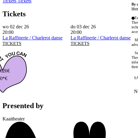
Tickets
Tickets
By c
More
Tickets
Es
Thes
wo 02 dec 26
do 03 dec 26
tech
acce
20:00
20:00
La Raffinerie / Charleroi danse
La Raffinerie / Charleroi danse
Ma
TICKETS
TICKETS
adve
St
Thes
info
thei
€
26€
S
0*€
N
W
Presented by
Kaaitheater