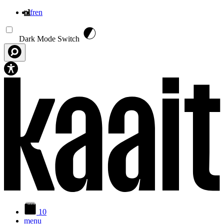
nl
fr
en
Overslaan en naar de inhoud gaan
Dark Mode Switch
10
menu