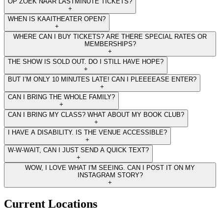
OP ZOEK NAAR LASTMINUTE TICKETS?
+
WHEN IS KAAITHEATER OPEN?
+
WHERE CAN I BUY TICKETS? ARE THERE SPECIAL RATES OR
MEMBERSHIPS?
+
THE SHOW IS SOLD OUT. DO I STILL HAVE HOPE?
+
BUT I’M ONLY 10 MINUTES LATE! CAN I PLEEEEASE ENTER?
+
CAN I BRING THE WHOLE FAMILY?
+
CAN I BRING MY CLASS? WHAT ABOUT MY BOOK CLUB?
+
I HAVE A DISABILITY. IS THE VENUE ACCESSIBLE?
+
W-W-WAIT, CAN I JUST SEND A QUICK TEXT?
+
WOW, I LOVE WHAT I'M SEEING. CAN I POST IT ON MY
INSTAGRAM STORY?
+
Current Locations