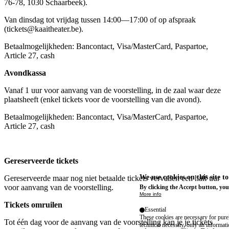
76-78, 1030 Schaarbeek).
Van dinsdag tot vrijdag tussen 14:00—17:00 of op afspraak
(
tickets@kaaitheater.be
).
Betaalmogelijkheden: Bancontact, Visa/MasterCard, Paspartoe,
Article 27, cash
Avondkassa
Vanaf 1 uur voor aanvang van de voorstelling, in de zaal waar deze
plaatsheeft (enkel tickets voor de voorstelling van die avond).
Betaalmogelijkheden: Bancontact, Visa/MasterCard, Paspartoe,
Article 27, cash
Gereserveerde tickets
We use cookies on this site t
Gereserveerde maar nog niet betaalde tickets vervallen een half uur
voor aanvang van de voorstelling.
By clicking the Accept button, you
More info
Tickets omruilen
Essential
These cookies are necessary for purel
Tot één dag voor de aanvang van de voorstelling kan je je tickets
technical necessity, only an informat