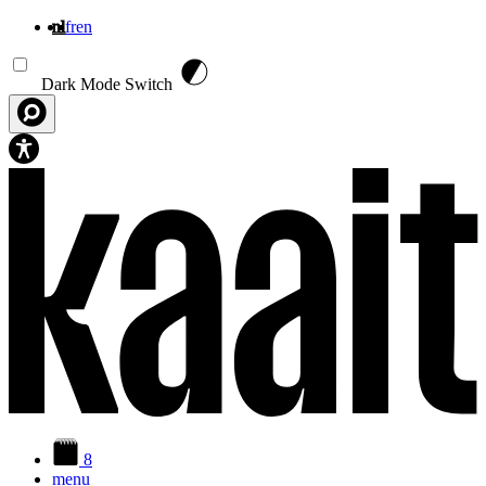
nl
fr
en
Overslaan en naar de inhoud gaan
Dark Mode Switch
8
menu