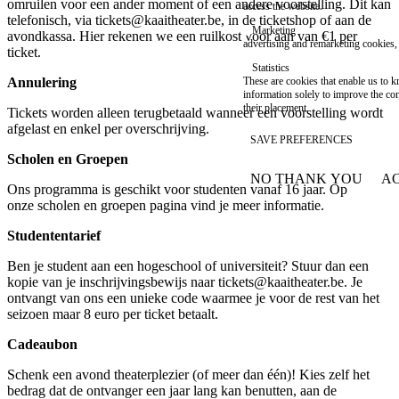
omruilen voor een ander moment of een andere voorstelling. Dit kan
access the website.
telefonisch, via
tickets@kaaitheater.be
, in de ticketshop of aan de
Marketing
avondkassa. Hier rekenen we een ruilkost voor aan van €1 per
advertising and remarketing cookies, 
ticket.
Statistics
Annulering
These are cookies that enable us to
information solely to improve the con
their placement.
Tickets worden alleen terugbetaald wanneer een voorstelling wordt
afgelast en enkel per overschrijving.
SAVE PREFERENCES
Scholen en Groepen
NO THANK YOU
AC
WITHDRAW CONSEN
Ons programma is geschikt voor studenten vanaf 16 jaar. Op
onze
scholen en groepen pagina
vind je meer informatie.
Studententarief
Ben je student aan een hogeschool of universiteit? Stuur dan een
kopie van je inschrijvingsbewijs naar
tickets@kaaitheater.be
. Je
ontvangt van ons een unieke code waarmee je voor de rest van het
seizoen maar 8 euro per ticket betaalt.
Cadeaubon
Schenk een avond theaterplezier (of meer dan één)! Kies zelf het
bedrag dat de ontvanger een jaar lang kan benutten, aan de