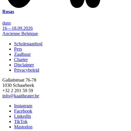
Rosas
dans
16—18.09.2026
Ancienne Belgique
Scholenaanbod
Pers
Footer
Zaalhuur
Charter
Disclaimer
Privacybeleid
Gallaitstraat 76-78
1030 Schaarbeek
+32 2 201 59 59
info@kaaitheater.be
Instagram
Facebook
LinkedIn
TikTok
Mastodon