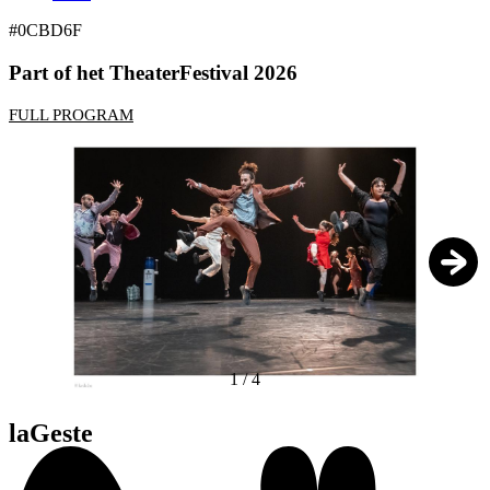
#0CBD6F
Part of het TheaterFestival 2026
FULL PROGRAM
1
/
4
laGeste