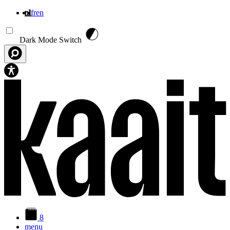
nl
fr
en
Overslaan en naar de inhoud gaan
Dark Mode Switch
8
menu