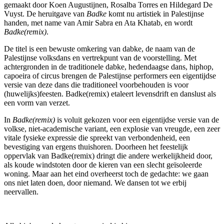
gemaakt door Koen Augustijnen, Rosalba Torres en Hildegard De
Vuyst. De heruitgave van
Badke
komt nu artistiek in Palestijnse
handen, met name van Amir Sabra en Ata Khatab, en wordt
Badke(remix)
.
De titel is een bewuste omkering van dabke, de naam van de
Palestijnse volksdans en vertrekpunt van de voorstelling. Met
achtergronden in de traditionele dabke, hedendaagse dans, hiphop,
capoeira of circus brengen de Palestijnse performers een eigentijdse
versie van deze dans die traditioneel voorbehouden is voor
(huwelijks)feesten. Badke(remix) etaleert levensdrift en danslust als
een vorm van verzet.
In
Badke(remix)
is voluit gekozen voor een eigentijdse versie van de
volkse, niet-academische variant, een explosie van vreugde, een zeer
vitale fysieke expressie die spreekt van verbondenheid, een
bevestiging van ergens thuishoren. Doorheen het feestelijk
oppervlak van Badke(remix) dringt die andere werkelijkheid door,
als koude windstoten door de kieren van een slecht geïsoleerde
woning. Maar aan het eind overheerst toch de gedachte: we gaan
ons niet laten doen, door niemand. We dansen tot we erbij
neervallen.