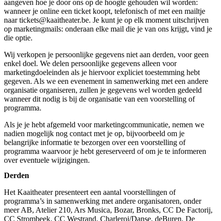
aangeven hoe je door ons op de hoogte gehouden wil worden:
wanneer je online een ticket koopt, telefonisch of met een mailtje
naar
tickets@kaaitheater.be
. Je kunt je op elk moment uitschrijven
op marketingmails: onderaan elke mail die je van ons krijgt, vind je
die optie.
Wij verkopen je persoonlijke gegevens niet aan derden, voor geen
enkel doel. We delen persoonlijke gegevens alleen voor
marketingdoeleinden als je hiervoor expliciet toestemming hebt
gegeven. Als we een evenement in samenwerking met een andere
organisatie organiseren, zullen je gegevens wel worden gedeeld
wanneer dit nodig is bij de organisatie van een voorstelling of
programma.
Als je je hebt afgemeld voor marketingcommunicatie, nemen we
nadien mogelijk nog contact met je op, bijvoorbeeld om je
belangrijke informatie te bezorgen over een voorstelling of
programma waarvoor je hebt gereserveerd of om je te informeren
over eventuele wijzigingen.
Derden
Het Kaaitheater presenteert een aantal voorstellingen of
programma’s in samenwerking met andere organisatoren, onder
meer AB, Atelier 210, Ars Musica, Bozar, Bronks, CC De Factorij,
CC Strombeek, CC Westrand, Charleroi/Danse, deBuren, De