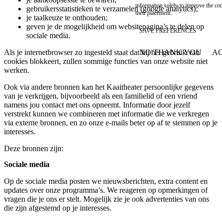
information solely to improve the con
gebruikersstatistieken te verzamelen (google analytics);
their placement.
je taalkeuze te onthouden;
geven je de mogelijkheid om websitepagina’s te delen op
SAVE PREFERENCES
sociale media.
NO THANK YOU
AC
Als je internetbrowser zo ingesteld staat dat hij het gebruik van
WITHDRAW CONSEN
cookies blokkeert, zullen sommige functies van onze website niet
werken.
Ook via andere bronnen kan het Kaaitheater persoonlijke gegevens
van je verkrijgen, bijvoorbeeld als een familielid of een vriend
namens jou contact met ons opneemt. Informatie door jezelf
verstrekt kunnen we combineren met informatie die we verkregen
via externe bronnen, en zo onze e-mails beter op af te stemmen op je
interesses.
Deze bronnen zijn:
Sociale media
Op de sociale media posten we nieuwsberichten, extra content en
updates over onze programma’s. We reageren op opmerkingen of
vragen die je ons er stelt. Mogelijk zie je ook advertenties van ons
die zijn afgestemd op je interesses.