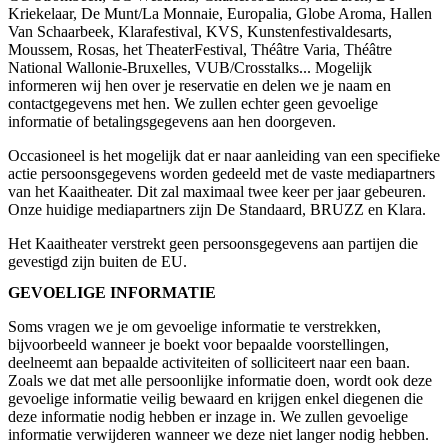
Kriekelaar, De Munt/La Monnaie, Europalia, Globe Aroma, Hallen
Van Schaarbeek, Klarafestival, KVS, Kunstenfestivaldesarts,
Moussem, Rosas, het TheaterFestival, Théâtre Varia, Théâtre
National Wallonie-Bruxelles, VUB/Crosstalks... Mogelijk
informeren wij hen over je reservatie en delen we je naam en
contactgegevens met hen. We zullen echter geen gevoelige
informatie of betalingsgegevens aan hen doorgeven.
Occasioneel is het mogelijk dat er naar aanleiding van een specifieke
actie persoonsgegevens worden gedeeld met de vaste mediapartners
van het Kaaitheater. Dit zal maximaal twee keer per jaar gebeuren.
Onze huidige mediapartners zijn De Standaard, BRUZZ en Klara.
Het Kaaitheater verstrekt geen persoonsgegevens aan partijen die
gevestigd zijn buiten de EU.
GEVOELIGE INFORMATIE
Soms vragen we je om gevoelige informatie te verstrekken,
bijvoorbeeld wanneer je boekt voor bepaalde voorstellingen,
deelneemt aan bepaalde activiteiten of solliciteert naar een baan.
Zoals we dat met alle persoonlijke informatie doen, wordt ook deze
gevoelige informatie veilig bewaard en krijgen enkel diegenen die
deze informatie nodig hebben er inzage in. We zullen gevoelige
informatie verwijderen wanneer we deze niet langer nodig hebben.