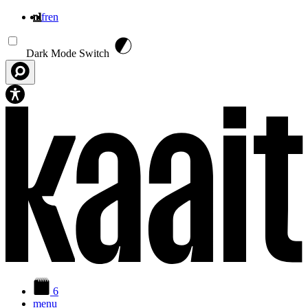
nl
fr
en
Overslaan en naar de inhoud gaan
Dark Mode Switch
6
menu