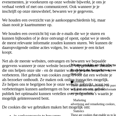
evenementen, je voorkeuren op onze website bijwerkt, je ons je
verhaal vertelt of met ons communiceert. Ook wanneer je je
inschrijft op onze nieuwsbrief, bewaren we je gegevens.
We houden een overzicht van je aankoopgeschiedenis bij, maar
slaan nooit je kaartnummer op.
We houden een overzicht bij van de e-mails die we je sturen en
kunnen bijhouden of je deze ontvangt of opent, opdat we je steeds
de meest relevante informatie zouden kunnen sturen. We kunnen de
daaropvolgende online acties volgen, bv. wanneer je een ticket
koopt.
Net als de meeste websites, ontvangen en bewaren we bepaalde
We use cookies on this site t
gegevens wanneer je onze website bezoekt. Wij gebruiken ‘cookies’
die ons helpen onze site - en de manier waarop je hem bezoekt – te
By clicking the Accept button, you
More info
verbeteren. Het gebruik van cookies zorgt ervoor dat een website je
als bezoeker onthoudt. Ze maken ook online transacties mogelijk.
Essential
Ze helpen ons te begrijpen hoe je onze website gebruikt, waar we
These cookies are necessary for purel
verbeteringen kunnen aanbrengen en hoe wij jou en ons gehele
technical necessity, only an informat
access the website.
publiek het optimaalst kunnen vertellen over programma’s waarin je
mogelijk geïnteresseerd bent.
Marketing
advertising and remarketing cookies, 
De cookies die we gebruiken maken het mogelijk om:
Statistics
These are cookies that enable us to
je aankoopsessie te bewaren;