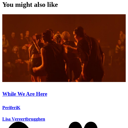
You might also like
While We Are Here
PeriferiK
Lisa Vereertbrugghen