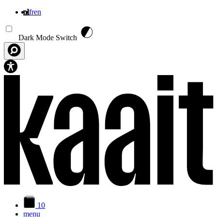
nl
fr
en
Overslaan en naar de inhoud gaan
Dark Mode Switch
10
menu