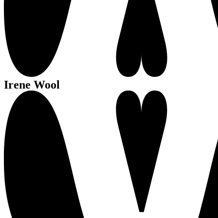
Irene Wool
We 
By c
More