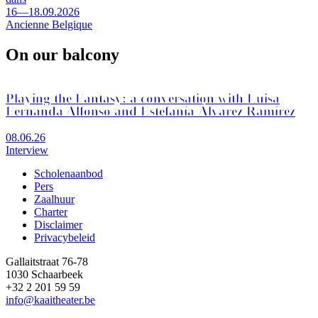
16—18.09.2026
Ancienne Belgique
On our balcony
Playing the Fantasy: a conversation with Luisa
Fernanda Alfonso and Estefanía Álvarez Ramírez
08.06.26
Interview
Scholenaanbod
Pers
Footer
Zaalhuur
Charter
Disclaimer
Privacybeleid
Gallaitstraat 76-78
1030 Schaarbeek
+32 2 201 59 59
info@kaaitheater.be