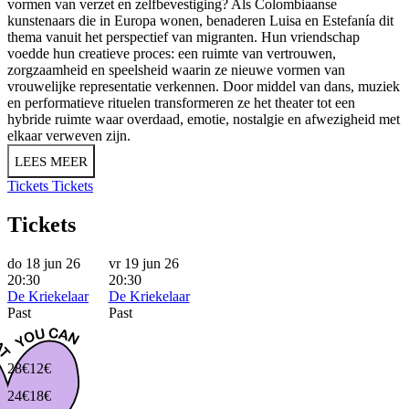
vormen van verzet en zelfbevestiging? Als Colombiaanse
kunstenaars die in Europa wonen, benaderen Luisa en Estefanía dit
thema vanuit het perspectief van migranten. Hun vriendschap
voedde hun creatieve proces: een ruimte van vertrouwen,
zorgzaamheid en speelsheid waarin ze nieuwe vormen van
vrouwelijke representatie verkennen. Door middel van dans, muziek
en performatieve rituelen transformeren ze het theater tot een
hybride ruimte waar overdaad, emotie, nostalgie en afwezigheid met
elkaar verweven zijn.
LEES MEER
Tickets
Tickets
Tickets
do 18 jun 26
vr 19 jun 26
20:30
20:30
De Kriekelaar
De Kriekelaar
Past
Past
28€
12€
24€
18€