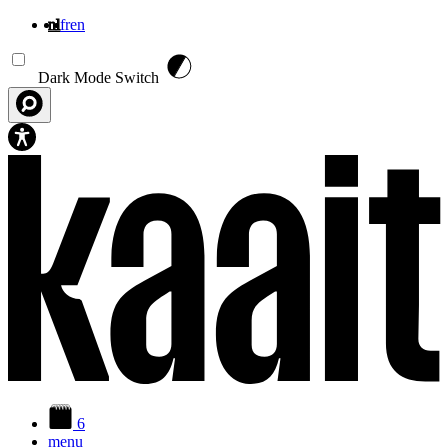
nl
fr
en
Overslaan en naar de inhoud gaan
Dark Mode Switch
6
menu