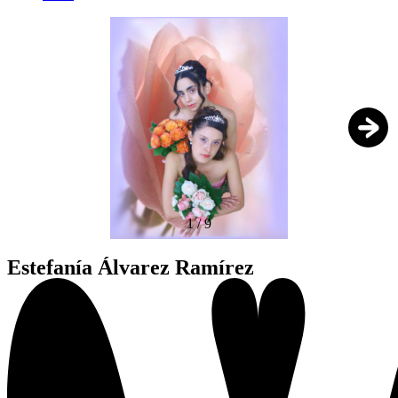
1
/
9
Estefanía Álvarez Ramírez