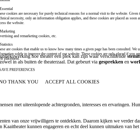
Essential
ese cookies are necessary for purely technical reasons for a normal visit to the website. Given 
chnical necessity, only an information obligation applies, and these cookies are placed as soon 
cess the website.
Marketing
vertising and remarketing cookies, etc.
Statistics
ese are cookies that enable us to know how many times a given page has been consulted. We us
formation solely to improve the content of our website. These cookies are only placed if you ag
bliekswerking hoe theater een plek kan zijn waar verschillende
stem
eir placement.
zowel in als buiten de theaterzaal. Dat gebeurt via
gesprekken
en
wor
SAVE PREFERENCES
NO THANK YOU
ACCEPT ALL COOKIES
WITHDRAW CONSENT
nsen met uiteenlopende achtergronden, interesses en ervaringen. Hun t
.
nten van onze vrijwilligers te ontdekken. Daarom kijken we verder dan a
 Kaaitheater kunnen engageren en echt deel kunnen uitmaken van het hu