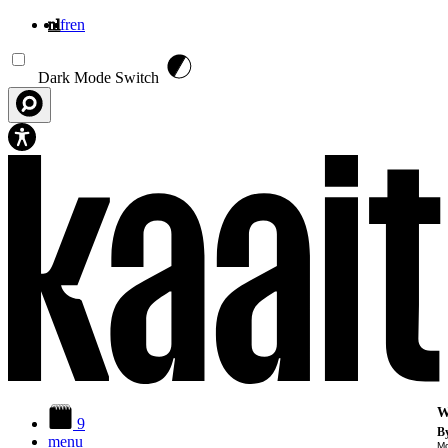
nl
fr
en
Overslaan en naar de inhoud gaan
Dark Mode Switch
W
9
By
menu
Mo