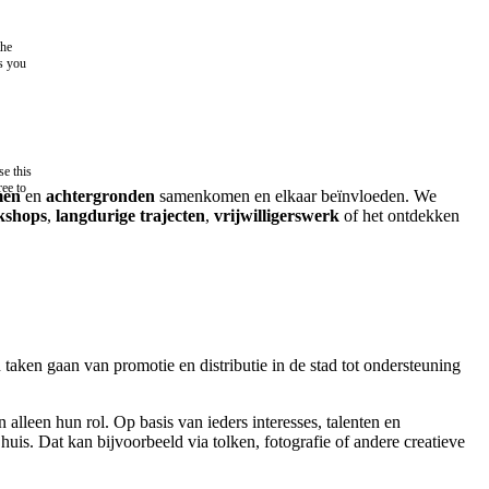
the
as you
e this
ree to
men
en
achtergronden
samenkomen en elkaar beïnvloeden. We
kshops
,
langdurige trajecten
,
vrijwilligerswerk
of het ontdekken
aken gaan van promotie en distributie in de stad tot ondersteuning
lleen hun rol. Op basis van ieders interesses, talenten en
is. Dat kan bijvoorbeeld via tolken, fotografie of andere creatieve