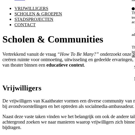
VRIJWILLIGERS
Th
SCHOLEN & GROEPEN
te
STADSPROJECTEN
ac
CONTACT
ad
Scholen & Communities
Th
in
Vertrekkend vanuit de vraag
“How To Be Many?”
onderzoekt onze pu
th
creëren ruimte voor ontmoeting, uitwisseling en gedeelde ervaringen, 
van theater binnen een
educatieve context
.
Vrijwilligers
De vrijwilligers van Kaaitheater vormen een diverse community van me
bij avondvoorstellingen en het optreden als socialmedia-ambassadeur
Naast deze vaste taken vinden we het belangrijk om ook de andere tale
achtergrond zoeken we naar manieren waarop vrijwilligers zich binnen
bijdragen.