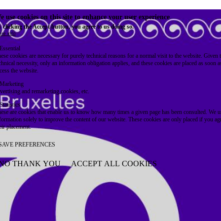
e use cookies on this site to enhance your user experience
 clicking the Accept button, you agree to us doing so.
re info
Essential
ese cookies are necessary for purely technical reasons for a normal visit to the website. Given 
chnical necessity, only an information obligation applies, and these cookies are placed as soon 
cess the website.
Marketing
vertising and remarketing cookies, etc.
Statistics
ese are cookies that enable us to know how many times a given page has been consulted. We us
formation solely to improve the content of our website. These cookies are only placed if you ag
eir placement.
SAVE PREFERENCES
NO THANK YOU
ACCEPT ALL COOKIES
WITHDRAW CONSENT