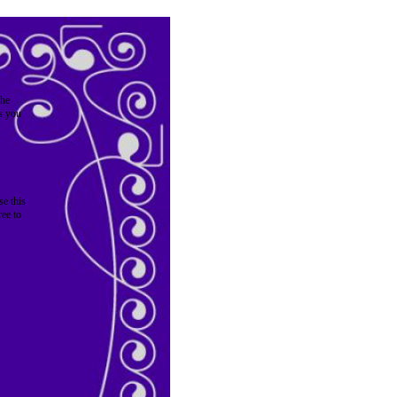
the
as you
e this
ree to