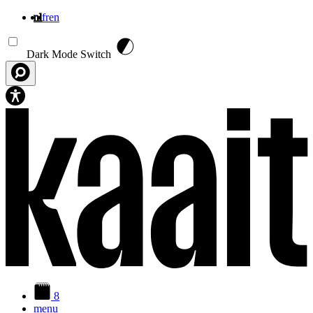
nl
fr
en
Overslaan en naar de inhoud gaan
Dark Mode Switch
8
menu