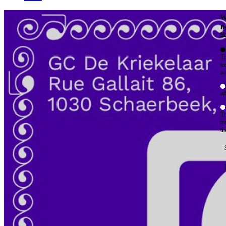
W
By
Mo
Th
te
ac
ad
Th
in
th