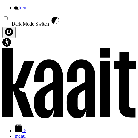
nl
fr
en
Overslaan en naar de inhoud gaan
Dark Mode Switch
6
menu