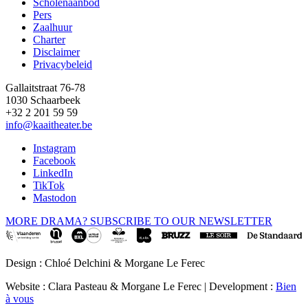
Scholenaanbod
Pers
Footer
Zaalhuur
Charter
Disclaimer
Privacybeleid
Gallaitstraat 76-78
1030 Schaarbeek
+32 2 201 59 59
info@kaaitheater.be
Instagram
Facebook
LinkedIn
TikTok
Mastodon
MORE DRAMA? SUBSCRIBE TO OUR NEWSLETTER
Design : Chloé Delchini & Morgane Le Ferec
Website : Clara Pasteau & Morgane Le Ferec | Development :
Bien
à vous