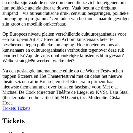
en media zijn vaak de eerste domeinen die ze zich toe-eigenen om
hun politieke agenda door te duwen. Vaak begint de dreiging
sluipend – via bureaucratische druk, censuur, besparingen, politieke
inmenging in programma’s en raden van bestuur – maar de gevolgen
zijn groot en moeilijk omkeerbaar.
Op Europees niveau pleiten verschillende cultuurorganisaties voor
een European Artistic Freedom Act om kunstenaars beter te
beschermen tegen politieke inmenging. Hoe moeten we ons als
kunstenaars en cultuurorganisaties verhouden tegenover deze ruk
naar rechts? Zijn de vrije, onafhankelijke kunsten echt in gevaar?
Welke strategieën werken, welke niet?
Na een geslaagde internationale editie op de Wiener Festwochen
trappen Etcetera en Het Theaterfestival met dit debat het nieuwe
theaterseizoen af in Brussel, en stelt Etcetera in primeur haar
nieuwste themanummer over kunst en fascisme voor. Met o.a.
Michael De Cock (directeur Théâtre de Liège, ex-KVS), Lara Staal
(theatermaker en huisartiest bij NTGent), tbc. Moderatie: Ciska
Hoet.
Tickets
Tickets
Tickets