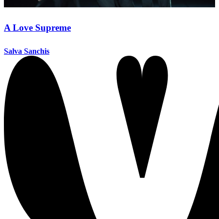
A Love Supreme
Salva Sanchis