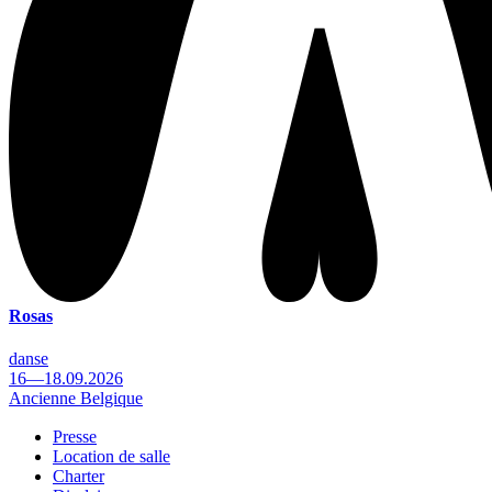
Rosas
danse
16—18.09.2026
Ancienne Belgique
Presse
Location de salle
Footer
Charter