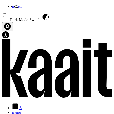
nl
fr
en
Aller au contenu principal
Dark Mode Switch
6
menu