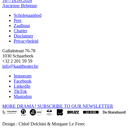
16—18.09.2026
Ancienne Belgique
Scholenaanbod
Pers
Footer
Zaalhuur
Charter
Disclaimer
Privacybeleid
Gallaitstraat 76-78
1030 Schaarbeek
+32 2 201 59 59
info@kaaitheater.be
Instagram
Facebook
LinkedIn
TikTok
Mastodon
MORE DRAMA? SUBSCRIBE TO OUR NEWSLETTER
Design : Chloé Delchini & Morgane Le Ferec