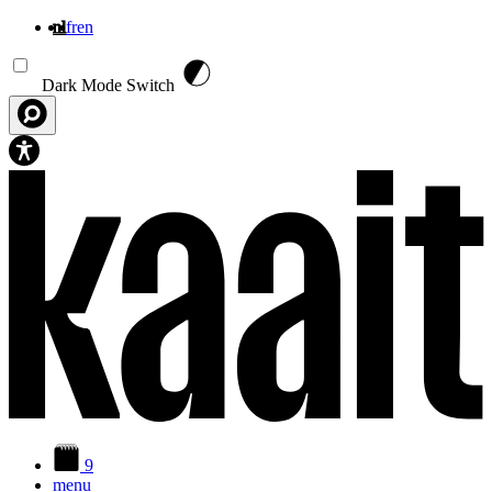
nl
fr
en
Overslaan en naar de inhoud gaan
Dark Mode Switch
9
menu