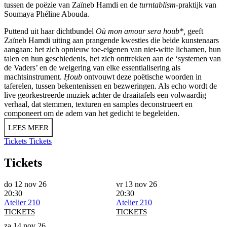
tussen de poëzie van Zaïneb Hamdi en de
turntablism
-praktijk van
Soumaya Phéline Abouda.
Puttend uit haar dichtbundel
Où mon amour sera houb*,
geeft
Zaïneb Hamdi uiting aan prangende kwesties die beide kunstenaars
aangaan: het zich opnieuw toe-eigenen van niet-witte lichamen, hun
talen en hun geschiedenis, het zich onttrekken aan de ‘systemen van
de Vaders’ en de weigering van elke essentialisering als
machtsinstrument.
Ḥoub
ontvouwt deze poëtische woorden in
taferelen, tussen bekentenissen en bezweringen. Als echo wordt de
live georkestreerde muziek achter de draaitafels een volwaardig
verhaal, dat stemmen, texturen en samples deconstrueert en
componeert om de adem van het gedicht te begeleiden.
LEES MEER
Tickets
Tickets
Tickets
do 12 nov 26
vr 13 nov 26
20:30
20:30
Atelier 210
Atelier 210
TICKETS
TICKETS
za 14 nov 26