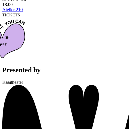
18:00
Atelier 210
TICKETS
€
20€
6*€
Presented by
Kaaitheater