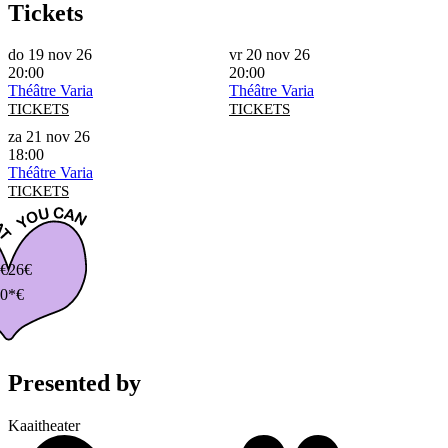
Tickets
do 19 nov 26
vr 20 nov 26
20:00
20:00
Théâtre Varia
Théâtre Varia
TICKETS
TICKETS
za 21 nov 26
18:00
Théâtre Varia
TICKETS
€
26€
0*€
Presented by
Kaaitheater