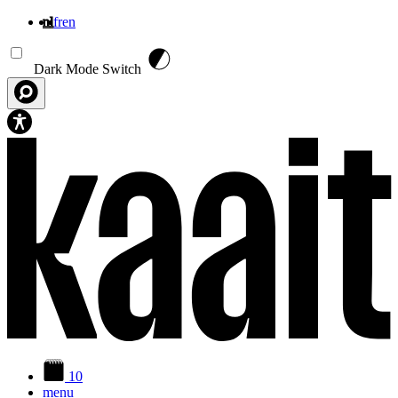
nl
fr
en
Overslaan en naar de inhoud gaan
Dark Mode Switch
10
menu