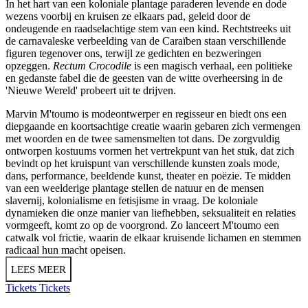
In het hart van een koloniale plantage paraderen levende en dode
wezens voorbij en kruisen ze elkaars pad, geleid door de
ondeugende en raadselachtige stem van een kind. Rechtstreeks uit
de carnavaleske verbeelding van de Caraïben staan verschillende
figuren tegenover ons, terwijl ze gedichten en bezweringen
opzeggen.
Rectum Crocodile
is een magisch verhaal, een politieke
en gedanste fabel die de geesten van de witte overheersing in de
'Nieuwe Wereld' probeert uit te drijven.
Marvin M'toumo is modeontwerper en regisseur en biedt ons een
diepgaande en koortsachtige creatie waarin gebaren zich vermengen
met woorden en de twee samensmelten tot dans. De zorgvuldig
ontworpen kostuums vormen het vertrekpunt van het stuk, dat zich
bevindt op het kruispunt van verschillende kunsten zoals mode,
dans, performance, beeldende kunst, theater en poëzie. Te midden
van een weelderige plantage stellen de natuur en de mensen
slavernij, kolonialisme en fetisjisme in vraag. De koloniale
dynamieken die onze manier van liefhebben, seksualiteit en relaties
vormgeeft, komt zo op de voorgrond. Zo lanceert M'toumo een
catwalk vol frictie, waarin de elkaar kruisende lichamen en stemmen
radicaal hun macht opeisen.
LEES MEER
Tickets
Tickets