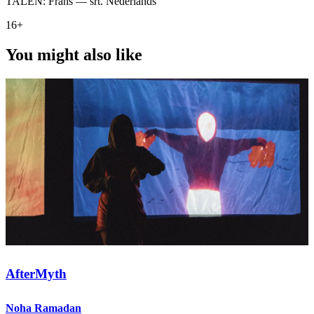
TALEN:
Frans — srt. Nederlands
16+
You might also like
AfterMyth
Noha Ramadan