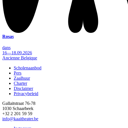
Rosas
dans
16—18.09.2026
Ancienne Belgique
Scholenaanbod
Pers
Footer
Zaalhuur
Charter
Disclaimer
Privacybeleid
Gallaitstraat 76-78
1030 Schaarbeek
+32 2 201 59 59
info@kaaitheater.be