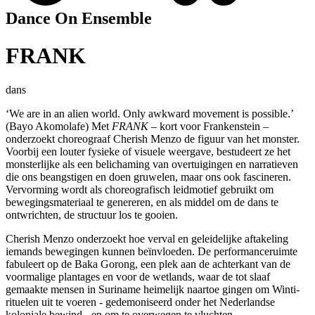
Dance On Ensemble
FRANK
dans
‘We are in an alien world. Only awkward movement is possible.’
(Bayo Akomolafe) Met
FRANK
– kort voor Frankenstein –
onderzoekt choreograaf Cherish Menzo de figuur van het monster.
Voorbij een louter fysieke of visuele weergave, bestudeert ze het
monsterlijke als een belichaming van overtuigingen en narratieven
die ons beangstigen en doen gruwelen, maar ons ook fascineren.
Vervorming wordt als choreografisch leidmotief gebruikt om
bewegingsmateriaal te genereren, en als middel om de dans te
ontwrichten, de structuur los te gooien.
Cherish Menzo onderzoekt hoe verval en geleidelijke aftakeling
iemands bewegingen kunnen beïnvloeden. De performanceruimte
fabuleert op de Baka Gorong, een plek aan de achterkant van de
voormalige plantages en voor de wetlands, waar de tot slaaf
gemaakte mensen in Suriname heimelijk naartoe gingen om Winti-
rituelen uit te voeren - gedemoniseerd onder het Nederlandse
koloniale bewind - en om te overwegen te vluchten.