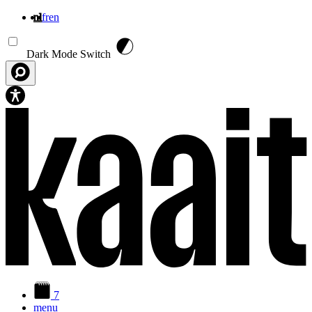
nl
fr
en
Overslaan en naar de inhoud gaan
Dark Mode Switch
7
menu