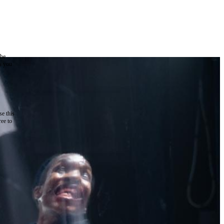
the
as you
e this
ree to