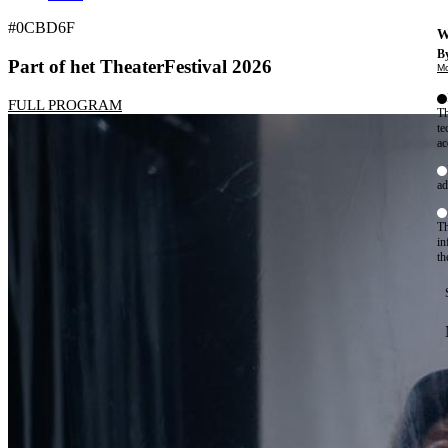
#0CBD6F
W
By
Part of het TheaterFestival 2026
Mo
FULL PROGRAM
Th
te
ac
ad
Th
in
th