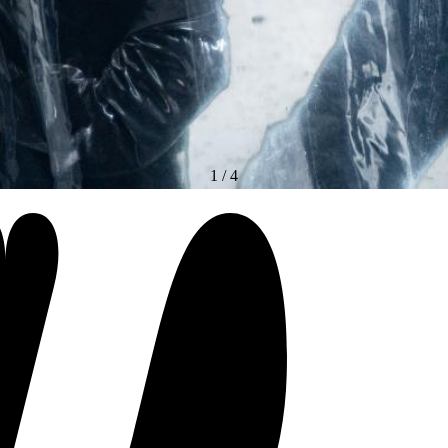
1
/
4