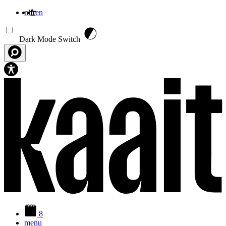
nl
fr
en
Aller au contenu principal
Dark Mode Switch
8
menu