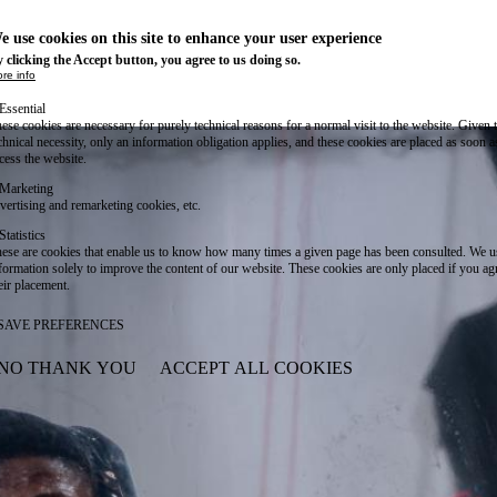
e use cookies on this site to enhance your user experience
 clicking the Accept button, you agree to us doing so.
re info
Essential
ese cookies are necessary for purely technical reasons for a normal visit to the website. Given 
chnical necessity, only an information obligation applies, and these cookies are placed as soon 
cess the website.
Marketing
vertising and remarketing cookies, etc.
Statistics
ese are cookies that enable us to know how many times a given page has been consulted. We us
formation solely to improve the content of our website. These cookies are only placed if you ag
eir placement.
SAVE PREFERENCES
NO THANK YOU
ACCEPT ALL COOKIES
WITHDRAW CONSENT